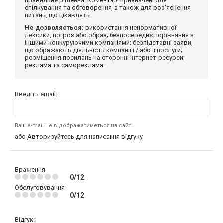
правильне рішення. Коментарі призначені для
спілкування та обговорення, а також для роз'яснення
питань, що цікавлять.
Не дозволяється:
використання ненормативної
лексики, погроз або образ; безпосереднє порівняння з
іншими конкуруючими компаніями; безпідставні заяви,
що ображають діяльність компанії і / або її послуги;
розміщення посилань на сторонні інтернет-ресурси;
реклама та самореклама.
Введіть email:
Ваш e-mail не відображатиметься на сайті
або
Авторизуйтесь
для написання відгуку
Враження
0/12
Обслуговування
0/12
Відгук: