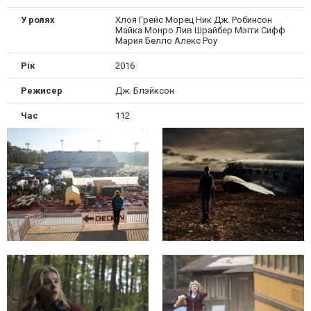
У ролях
Хлоя Грейс Морец Ник Дж. Робинсон
Майка Монро Лив Шрайбер Мэгги Сифф
Мария Белло Алекс Роу
Рік
2016
Режисер
Дж. Блэйксон
Час
112