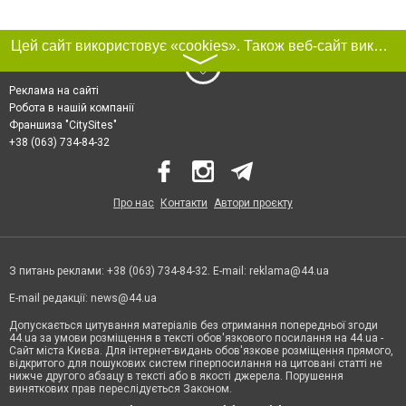
Цей сайт використовує «cookies». Також веб-сайт використовує інтернет-сервіс для збору технічних даних стосовно відвідувачів з метою отримання маркетингової та статистичної інформації. Умови обробки даних відвідувачів сайту див.
〉
Реклама на сайті
Робота в нашій компанії
Франшиза "CitySites"
+38 (063) 734-84-32
Про нас
Контакти
Автори проєкту
З питань реклами: +38 (063) 734-84-32. E-mail:
reklama@44.ua
E-mail редакції:
news@44.ua
Допускається цитування матеріалів без отримання попередньої згоди
44.ua за умови розміщення в тексті обов'язкового посилання на 44.ua -
Сайт міста Києва. Для інтернет-видань обов'язкове розміщення прямого,
відкритого для пошукових систем гіперпосилання на цитовані статті не
нижче другого абзацу в тексті або в якості джерела. Порушення
виняткових прав переслідується Законом.