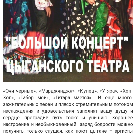
«Очи черные», «Марджянджя», «Купец», «У яра», «Хоп-
Хоп», «Табор мой», «Гитара мается»… И еще много
зажигательных песен и плясок стремительным потоком
наслаждения и удовольствия заполнят вашу душу и
сердце, преградив путь тоске и унынию. Хорошее
настроение и необыкновенный заряд бодрости можно
получить, только слушая, как поют цыгане – артисты