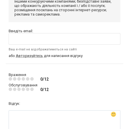
іншими конкуруючими компаніями; безпідставні заяви,
що ображають діяльність компанії і / або її послуги;
розміщення посилань на сторонні інтернет-ресурси;
реклама та самореклама.
Введіть email:
Ваш e-mail не відображатиметься на сайті
або
Авторизуйтесь
для написання відгуку
Враження
0/12
Обслуговування
0/12
Відгук: