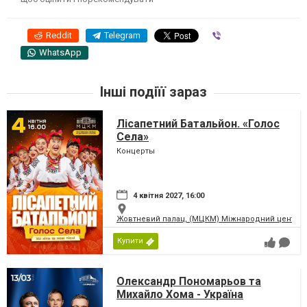
Reddit
Telegram
Viber
WhatsApp
Інші подіїї зараз
Лісапетний Батальйон. «Голос
Села»
Концерты
4 квітня 2027, 16:00
Жовтневий палац, (МЦКМ) Міжнародний центр кул
Купити
Олександр Пономарьов та
Михайло Хома - Україна