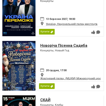
Переможе!
Концерты
13 березня 2027, 18:00
Україна, Національний палац мистецтв
Купити
Новоріча Пісенна Садиба
Концерты, Новый Год
20 грудня, 17:00
Жовтневий палац, (МЦКМ) Міжнародний центр кул
Купити
СКАЙ
Концерты, Клубы