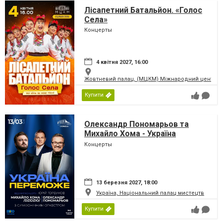
Лісапетний Батальйон. «Голос
Села»
Концерты
4 квітня 2027, 16:00
Жовтневий палац, (МЦКМ) Міжнародний центр кул
Купити
Олександр Пономарьов та
Михайло Хома - Україна
Переможе!
Концерты
13 березня 2027, 18:00
Україна, Національний палац мистецтв
Купити