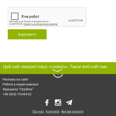
Відправити
Цей сайт використовує «cookies». Також веб-сайт використовує інтернет-сервіс для збору технічних даних стосовно відвідувачів з метою отримання маркетингової та статистичної інформації. Умови обробки даних відвідувачів сайту див.
〉
Реклама на сайті
Робота в нашій компанії
Франшиза "CitySites"
+38 (063) 734-84-32
Про нас
Контакти
Автори проєкту