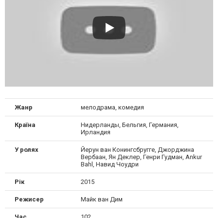
Жанр
мелодрама, комедия
Країна
Нидерланды, Бельгия, Германия,
Ирландия
У ролях
Йерун ван Конингсбругге, Джорджина
Вербаан, Ян Деклер, Генри Гудман, Ankur
Bahl, Навид Чоудри
Рік
2015
Режисер
Майк ван Дим
Час
102