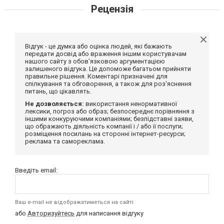
Рецензія
Відгук - це думка або оцінка людей, які бажають
передати досвід або враження іншим користувачам
нашого сайту з обов'язковою аргументацією
залишеного відгука. Це допоможе багатьом прийняти
правильне рішення. Коментарі призначені для
спілкування та обговорення, а також для роз'яснення
питань, що цікавлять.
Не дозволяється:
використання ненормативної
лексики, погроз або образ; безпосереднє порівняння з
іншими конкуруючими компаніями; безпідставні заяви,
що ображають діяльність компанії і / або її послуги;
розміщення посилань на сторонні інтернет-ресурси;
реклама та самореклама.
Введіть email:
Ваш e-mail не відображатиметься на сайті
або
Авторизуйтесь
для написання відгуку