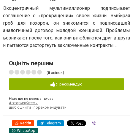
Эксцентричный мультимиллионер подписывает
соглашение о «прекращении» своей жизни. Выбирая
гроб для похорон, он знакомится с подписавшей
аналогичный договор молодой женщиной. Проблемы
возникают после того, как они влюбляются друг в друга
и пытаются расторгнуть заключенные контракты…
Оцініть першим
(
0
оцінок)
Я рекомендую
Ніхто ще не рекомендував
Авторизуйтесь
,
щоб оцінити і порекомендувати
Reddit
Telegram
Viber
WhatsApp