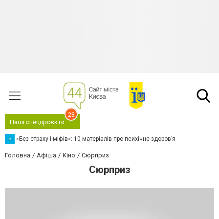
23
Наші спецпроєкти
«
«Без страху і міфів»: 10 матеріалів про психічне здоров’я
Головна
Афіша
Кіно
Сюрприз
Сюрприз