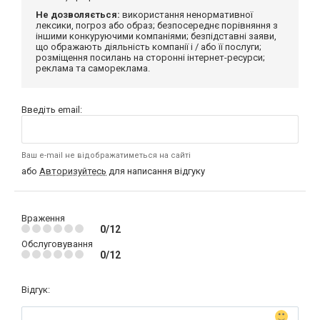
Не дозволяється:
використання ненормативної
лексики, погроз або образ; безпосереднє порівняння з
іншими конкуруючими компаніями; безпідставні заяви,
що ображають діяльність компанії і / або її послуги;
розміщення посилань на сторонні інтернет-ресурси;
реклама та самореклама.
Введіть email:
Ваш e-mail не відображатиметься на сайті
або
Авторизуйтесь
для написання відгуку
Враження
0/12
Обслуговування
0/12
Відгук: