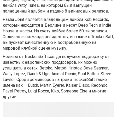
лейбла Witty Tunes, на котором был выпущен
полноценный альбом и издано 8 виниловых релизов.
Pasha Joint является владельцем лейбла Kdb Records,
который находится в Берлине и несет Deep Tech и Indie
House в массы. На счету лейбла более 50-ти релизов.
Сплоченная команда резидентов, во главе с TrockenSaft,
выпускает качественную и востребованную на
мировой клубной сцене музыку.
Релизы от TrockenSaft всегда получают поддержку от
известных европейских продюсеров, их можно
услышать в сетах: Betoko, Metodi Hristov, Dave Seaman,
Wally Lopez, Dandi & Ugo, Animal Picnic, Soul Button, Steve
Lawler. Среди ремиксеров на треки TrockenSaft такие
имена как — Butch, Martin Eyerer, Kaiser Disco, Redondo,
Pavel Petrov, Luigi Rocca, Kiko, Someone Else и многие
другие.