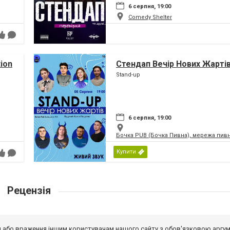
6 серпня, 19:00
Comedy Shelter
tion
Стендап Вечір Нових Жарті
Stand-up
6 серпня, 19:00
Бочка PUB (Бочка Пивна), мережа пивн
Купити
Рецензія
від або враження іншим користувачам нашого сайту з обов'язковою аргу