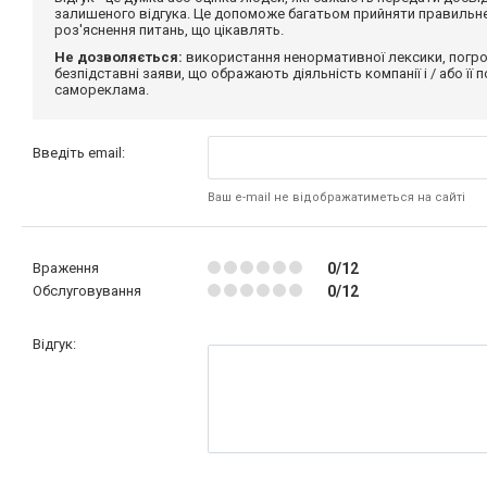
залишеного відгука. Це допоможе багатьом прийняти правильне 
роз'яснення питань, що цікавлять.
Не дозволяється:
використання ненормативної лексики, погро
безпідставні заяви, що ображають діяльність компанії і / або її
самореклама.
Введіть email:
Ваш e-mail не відображатиметься на сайті
Враження
0/12
Обслуговування
0/12
Відгук: