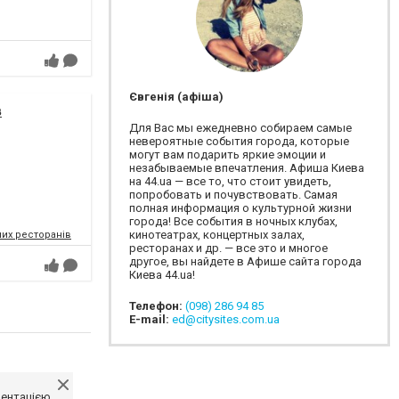
Євгенія (афіша)
в
Для Вас мы ежедневно собираем самые
невероятные события города, которые
могут вам подарить яркие эмоции и
незабываемые впечатления. Афиша Киева
на 44.ua — все то, что стоит увидеть,
попробовать и почувствовать. Самая
полная информация о культурной жизни
города! Все события в ночных клубах,
кинотеатрах, концертных залах,
их ресторанів
ресторанах и др. — все это и многое
другое, вы найдете в Афише сайта города
Киева 44.ua!
Телефон:
(098) 286 94 85
E-mail:
ed@citysites.com.ua
ментацією