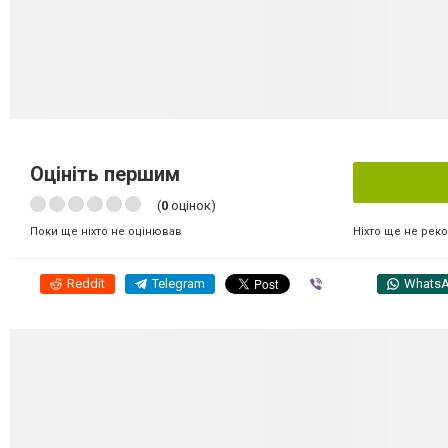
Оцініть першим
(
0
оцінок)
Ніхто ще не рек
Поки ще ніхто не оцінював
Reddit
Telegram
Viber
Whats