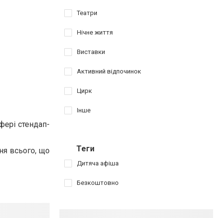
Театри
Нічне життя
Виставки
Активний відпочинок
Цирк
Інше
сфері стендап-
Теги
ння всього, що
Дитяча афіша
Безкоштовно