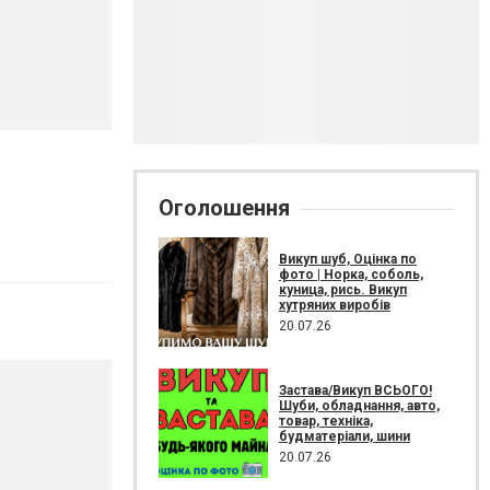
Оголошення
Викуп шуб, Оцінка по
фото | Норка, соболь,
куница, рись. Викуп
хутряних виробів
20.07.26
Застава/Викуп ВСЬОГО!
Шуби, обладнання, авто,
товар, техніка,
будматеріали, шини
20.07.26