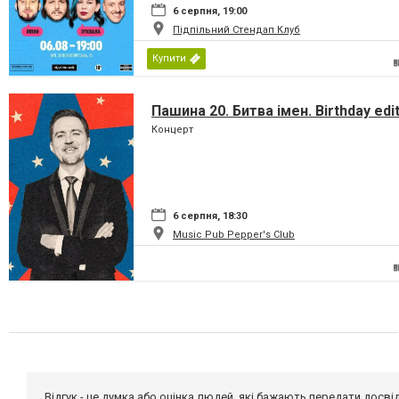
6 серпня, 19:00
Підпільний Стендап Клуб
Купити
Пашина 20. Битва імен. Birthday edi
Концерт
6 серпня, 18:30
Music Pub Pepper's Club
Відгук - це думка або оцінка людей, які бажають передати дос