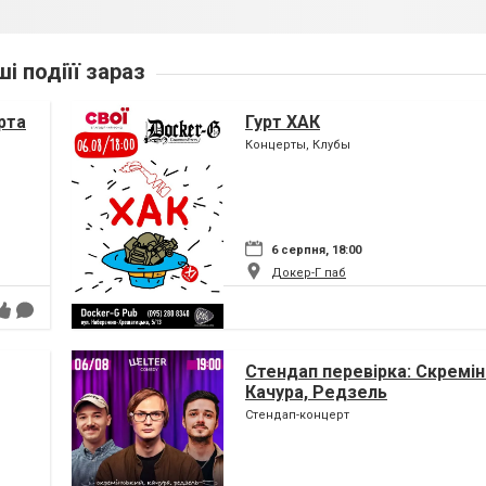
ші подіїї зараз
рта
Гурт ХАК
Концерты, Клубы
6 серпня, 18:00
Докер-Г паб
Стендап перевірка: Скремін
Качура, Редзель
Стендап-концерт