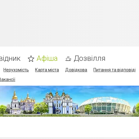
відник
Афіша
Дозвілля
Нерухомість
Карта міста
Довідкова
Питання та відповіді
Вакансії