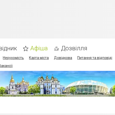
відник
Афіша
Дозвілля
Нерухомість
Карта міста
Довідкова
Питання та відповіді
Вакансії