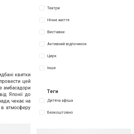
Театри
Нічне життя
Виставки
Активний відпочинок
Цирк
Інше
идбані квитки
 провести цей
Це амбасадори
Теги
 від Японії до
ади, чекає на
Дитяча афіша
ь в атмосферу
Безкоштовно