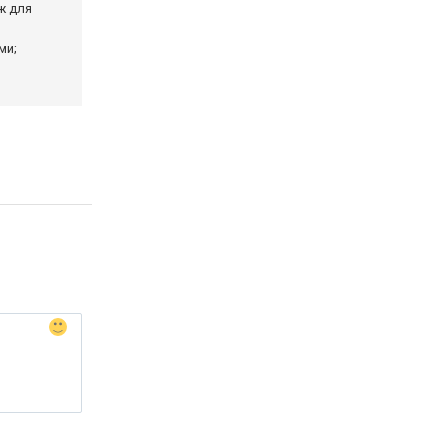
ж для
ми;