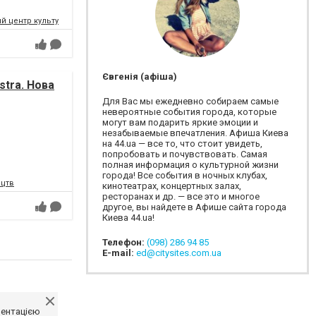
 центр культури і мистецтв Федерації профспілок України
Євгенія (афіша)
tra. Нова
Для Вас мы ежедневно собираем самые
невероятные события города, которые
могут вам подарить яркие эмоции и
незабываемые впечатления. Афиша Киева
на 44.ua — все то, что стоит увидеть,
попробовать и почувствовать. Самая
полная информация о культурной жизни
города! Все события в ночных клубах,
ецтв
кинотеатрах, концертных залах,
ресторанах и др. — все это и многое
другое, вы найдете в Афише сайта города
Киева 44.ua!
Телефон:
(098) 286 94 85
E-mail:
ed@citysites.com.ua
ментацією