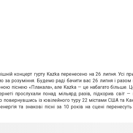
шній концерт гурту Kazka перенесено на 26 липня. Усі пр
 за розуміння. Будемо раді бачити вас 26 липня і разом
дарною піснею «Плакала», але Kazka — це набагато більше. 
інтернеті прослухали понад мільярд разів, підкорив світ —
но повернувшись із ювілейного туру 22 містами США та Кан
нергія та знакові пісні за 10 років на сцені перенесут