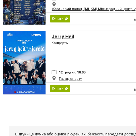
Жовтневий палац, (МЦКМ) Міжнародний центр кул
Купити
Jerry Heil
Концерты
12 грудня, 18:00
Палац спорту
Купити
Відгук - це думка або оцінка людей, які бажають передати дос