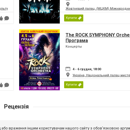
ьтури і мистецтв Федерації профспілок України
Жовтневий палац, (МЦКМ) Міжнародний
Купити
The ROCK SYMPHONY Orches
Програма
Концерты
4 - 6 грудня, 18:00
Україна, Національний палац мист
Купити
Рецензія
від або враження іншим користувачам нашого сайту з обов'язковою аргу