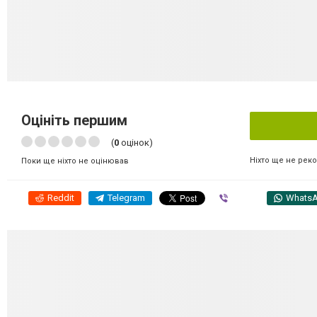
Оцініть першим
(
0
оцінок)
Ніхто ще не рек
Поки ще ніхто не оцінював
Reddit
Telegram
Viber
Whats