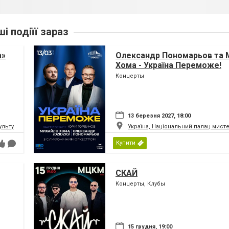
ші подіїї зараз
а»
Олександр Пономарьов та 
Хома - Україна Переможе!
Концерты
13 березня 2027, 18:00
ьтури і мистецтв Федерації профспілок України
Україна, Національний палац мист
Купити
СКАЙ
Концерты, Клубы
15 грудня, 19:00