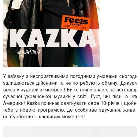
У зв'язку з несприятливими погодними умовами сьогодні
залишаються дійсними та не потребують обміну. Дякуємо
вечір у чудовій атмосфері! Ви їх точно знаєте за леген
сучасної української музики у світі. Гурт, чиї пісні в 
Америки! Kazka починає святкувати свое 10-річчя і, щой
тебе з новою програмою, де особливе звучання, жива е
безтурботних і щасливих моментів!