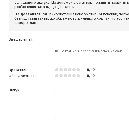
залишеного відгука. Це допоможе багатьом прийняти правильне 
роз'яснення питань, що цікавлять.
Не дозволяється:
використання ненормативної лексики, погро
безпідставні заяви, що ображають діяльність компанії і / або її
самореклама.
Введіть email:
Ваш e-mail не відображатиметься на сайті
Враження
0/12
Обслуговування
0/12
Відгук: