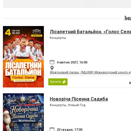
Ін
Лісапетний Батальйон. «Голос Сел
Концерты
4 квітня 2027, 16:00
Жовтневий палац, (МЦКМ) Міжнародний центр кул
Купити
Новоріча Пісенна Садиба
Концерты, Новый Год
20 грудня, 17:00