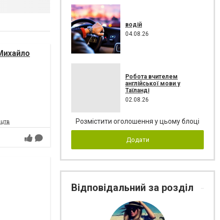
водій
04.08.26
Михайло
Робота вчителем
англійської мови у
Таїланді
02.08.26
Розмістити оголошення у цьому блоці
ецтв
Додати
Відповідальний за розділ