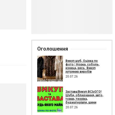
Оголошення
Викуп шуб, Оцінка по
фото | Норка, соболь,
куница, рись. Викуп
хутряних виробів
20.07.26
Застава/Викуп ВСЬОГО!
Шуби, обладнання, авто,
товар, техніка,
будматеріали, шини
20.07.26