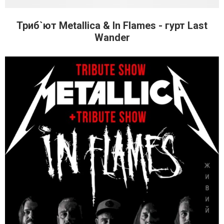
Триб`ют Metallica & In Flames - гурт Last
Wander