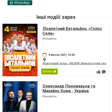
WhatsApp
Інші подіїї зараз
Лісапетний Батальйон. «Голос
Села»
Концерты
4 квітня 2027, 16:00
Жовтневий палац, (МЦКМ) Міжнародний центр кул
Купити
Олександр Пономарьов та
Михайло Хома - Україна
Переможе!
Концерты