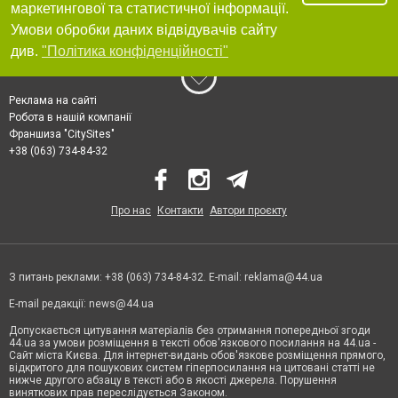
маркетингової та статистичної інформації.
Умови обробки даних відвідувачів сайту
див.
"Політика конфіденційності"
Реклама на сайті
Робота в нашій компанії
Франшиза "CitySites"
+38 (063) 734-84-32
Про нас
Контакти
Автори проєкту
З питань реклами: +38 (063) 734-84-32. E-mail:
reklama@44.ua
E-mail редакції:
news@44.ua
Допускається цитування матеріалів без отримання попередньої згоди
44.ua за умови розміщення в тексті обов'язкового посилання на 44.ua -
Сайт міста Києва. Для інтернет-видань обов'язкове розміщення прямого,
відкритого для пошукових систем гіперпосилання на цитовані статті не
нижче другого абзацу в тексті або в якості джерела. Порушення
виняткових прав переслідується Законом.