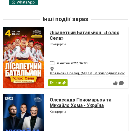
WhatsApp
Інші подіїї зараз
Лісапетний Батальйон. «Голос
Села»
Концерты
4 квітня 2027, 16:00
Жовтневий палац, (МЦКМ) Міжнародний центр кул
Купити
Олександр Пономарьов та
Михайло Хома - Україна
Переможе!
Концерты