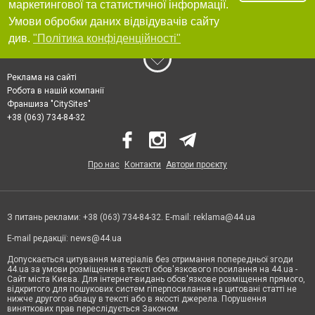
маркетингової та статистичної інформації.
Умови обробки даних відвідувачів сайту
див.
"Політика конфіденційності"
Реклама на сайті
Робота в нашій компанії
Франшиза "CitySites"
+38 (063) 734-84-32
Про нас
Контакти
Автори проєкту
З питань реклами: +38 (063) 734-84-32. E-mail:
reklama@44.ua
E-mail редакції:
news@44.ua
Допускається цитування матеріалів без отримання попередньої згоди
44.ua за умови розміщення в тексті обов'язкового посилання на 44.ua -
Сайт міста Києва. Для інтернет-видань обов'язкове розміщення прямого,
відкритого для пошукових систем гіперпосилання на цитовані статті не
нижче другого абзацу в тексті або в якості джерела. Порушення
виняткових прав переслідується Законом.