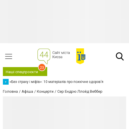
23
Наші спецпроєкти
«
«Без страху і міфів»: 10 матеріалів про психічне здоров’я
Головна
Афіша
Концерти
Сер Ендрю Ллойд Веббер