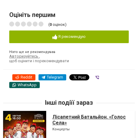
Оцініть першим
(
0
оцінок)
Я рекомендую
Ніхто ще не рекомендував
Авторизуйтесь
,
щоб оцінити і порекомендувати
Reddit
Telegram
Viber
WhatsApp
Інші подіїї зараз
Лісапетний Батальйон. «Голос
Села»
Концерты