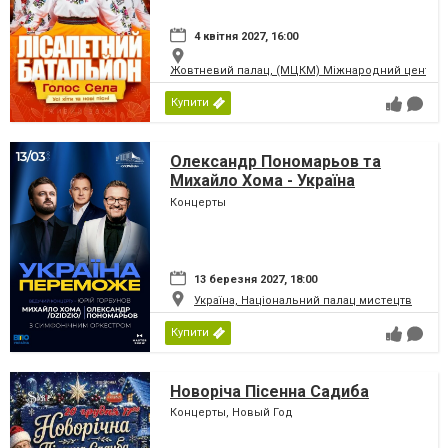
4 квітня 2027, 16:00
Жовтневий палац, (МЦКМ) Міжнародний центр кул
Купити
Олександр Пономарьов та
Михайло Хома - Україна
Переможе!
Концерты
13 березня 2027, 18:00
Україна, Національний палац мистецтв
Купити
Новоріча Пісенна Садиба
Концерты, Новый Год