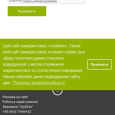
Відправити
Цей сайт використовує «cookies». Також
веб-сайт використовує інтернет-сервіс для
збору технічних даних стосовно
відвідувачів з метою отримання
Прийняти
маркетингової та статистичної інформації.
Умови обробки даних відвідувачів сайту
див.
"Політика конфіденційності"
Реклама на сайті
Робота в нашій компанії
Франшиза "CitySites"
+38 (063) 734-84-32