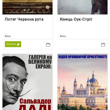
Потяг Червона рута
Кінець Оук-Стріт
Кіно
Кіно
Купити