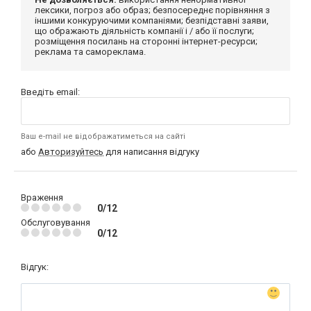
лексики, погроз або образ; безпосереднє порівняння з
іншими конкуруючими компаніями; безпідставні заяви,
що ображають діяльність компанії і / або її послуги;
розміщення посилань на сторонні інтернет-ресурси;
реклама та самореклама.
Введіть email:
Ваш e-mail не відображатиметься на сайті
або
Авторизуйтесь
для написання відгуку
Враження
0/12
Обслуговування
0/12
Відгук: