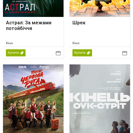
Астрал: За межами
Шрек
потойбіччя
Кіно
Кіно
Купити
Купити