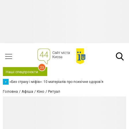
23
Наші спецпроєкти
«
«Без страху і міфів»: 10 матеріалів про психічне здоров’я
Головна
Афіша
Кіно
Ритуал