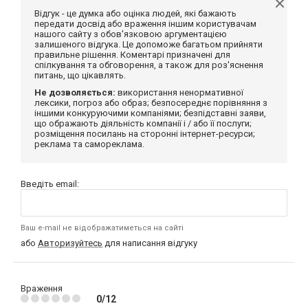
Відгук - це думка або оцінка людей, які бажають
передати досвід або враження іншим користувачам
нашого сайту з обов'язковою аргументацією
залишеного відгука. Це допоможе багатьом прийняти
правильне рішення. Коментарі призначені для
спілкування та обговорення, а також для роз'яснення
питань, що цікавлять.
Не дозволяється:
використання ненормативної
лексики, погроз або образ; безпосереднє порівняння з
іншими конкуруючими компаніями; безпідставні заяви,
що ображають діяльність компанії і / або її послуги;
розміщення посилань на сторонні інтернет-ресурси;
реклама та самореклама.
Введіть email:
Ваш e-mail не відображатиметься на сайті
або
Авторизуйтесь
для написання відгуку
Враження
0/12