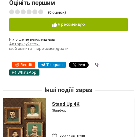
Оцініть першим
(
0
оцінок)
Я рекомендую
Ніхто ще не рекомендував
Авторизуйтесь
,
щоб оцінити і порекомендувати
Reddit
Telegram
Viber
WhatsApp
Інші подіїї зараз
Stand Up 4K
Stand-up
7 серпня, 18:30