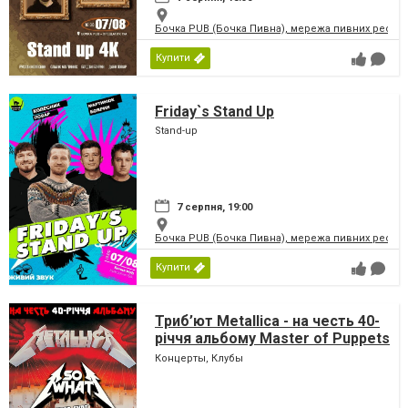
Бочка PUB (Бочка Пивна), мережа пивних рестор
Купити
Friday`s Stand Up
Stand-up
7 серпня, 19:00
Бочка PUB (Бочка Пивна), мережа пивних рестор
Купити
Триб’ют Metallica - на честь 40-
річчя альбому Master of Puppets
- гурт SO WHAT & ROCK YOU!
Концерты, Клубы