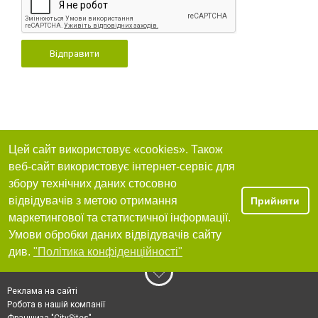
Відправити
Цей сайт використовує «cookies». Також
веб-сайт використовує інтернет-сервіс для
збору технічних даних стосовно
відвідувачів з метою отримання
Прийняти
маркетингової та статистичної інформації.
Умови обробки даних відвідувачів сайту
див.
"Політика конфіденційності"
Реклама на сайті
Робота в нашій компанії
Франшиза "CitySites"