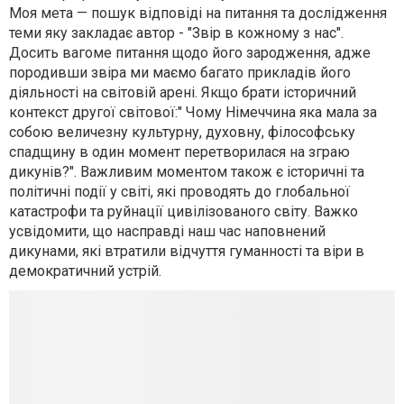
Моя мета — пошук відповіді на питання та дослідження
теми яку закладає автор - "Звір в кожному з нас".
Досить вагоме питання щодо його зародження, адже
породивши звіра ми маємо багато прикладів його
діяльності на світовій арені. Якщо брати історичний
контекст другої світової:" Чому Німеччина яка мала за
собою величезну культурну, духовну, філософську
спадщину в один момент перетворилася на зграю
дикунів?". Важливим моментом також є історичні та
політичні події у світі, які проводять до глобальної
катастрофи та руйнації цивілізованого світу. Важко
усвідомити, що насправді наш час наповнений
дикунами, які втратили відчуття гуманності та віри в
демократичний устрій.