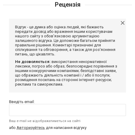
Рецензія
Відгук - це думка або оцінка людей, які бажають
передати досвід або враження іншим користувачам
нашого сайту з обов'язковою аргументацією
залишеного відгука. Це допоможе багатьом прийняти
правильне рішення. Коментарі призначені для
спілкування та обговорення, а також для роз'яснення
питань, що цікавлять.
Не дозволяється:
використання ненормативної
лексики, погроз або образ; безпосереднє порівняння з
іншими конкуруючими компаніями; безпідставні заяви,
що ображають діяльність компанії і / або її послуги;
розміщення посилань на сторонні інтернет-ресурси;
реклама та самореклама.
Введіть email:
Ваш e-mail не відображатиметься на сайті
або
Авторизуйтесь
для написання відгуку