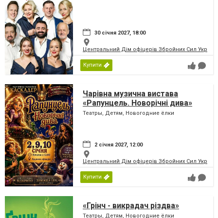
30 січня 2027, 18:00
Центральний Дім офіцерів Збройних Сил України
Купити
Чарівна музична вистава
«Рапунцель. Новорічні дива»
Театры, Детям, Новогодние ёлки
2 січня 2027, 12:00
Центральний Дім офіцерів Збройних Сил України
Купити
«Грінч - викрадач різдва»
Театры, Детям, Новогодние ёлки