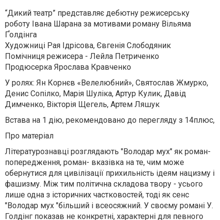
“Дикий театр” представляє дебютну режисерську
роботу Івана Шарана за мотивами роману Вільяма
Ґолдінга
Художниці Рая Ідрісова, Євгенія Слободяник
Помічниця режисера - Лейла Петриченко
Продюсерка Ярослава Кравченко
У ролях: Ян Корнєв «Велелюбний», Святослав Жмурко,
Денис Сопілко, Марія Шуліка, Артур Кулик, Давід
Димченко, Вікторія Щегель, Артем Ляшук
Встава на 1 дію, рекомендовано до перегляду з 14плюс,
Про матеріал
Літературознавці розглядають "Володар мух" як роман-
попередження, роман- вказівка на те, чим може
обернутися для цивілізації прихильність ідеям нацизму і
фашизму. Між тим політична складова твору - усього
лише одна з історичних частковостей, тоді як сенс
"Володар мух "більший і всеосяжний. У своєму романі У.
Голдінг показав не конкретні, характерні для певного