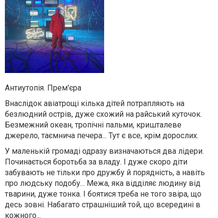
Антиутопія. Прем'єра
Внаслідок авіатрощі кілька дітей потрапляють на
безлюдний острів, дуже схожий на райський куточок.
Безмежний океан, тропічні пальми, кришталеве
джерело, таємнича печера... Тут є все, крім дорослих.
У маленькій громаді одразу визначаються два лідери.
Починається боротьба за владу. І дуже скоро діти
забувають не тільки про дружбу й порядність, а навіть
про людську подобу... Межа, яка відділяє людину від
тварини, дуже тонка. І боятися треба не того звіра, що
десь зовні. Набагато страшніший той, що всередині в
кожного...