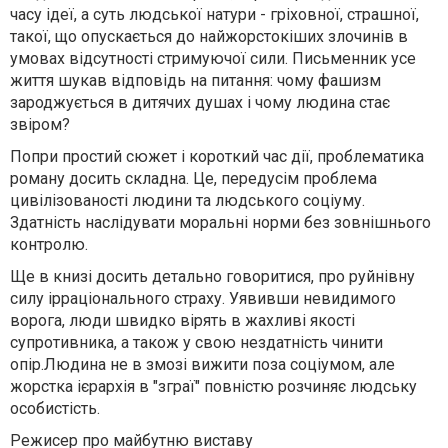
часу ідеї, а суть людської натури - гріховної, страшної,
такої, що опускається до найжорстокіших злочинів в
умовах відсутності стримуючої сили. Письменник усе
життя шукав відповідь на питання: чому фашизм
зароджується в дитячих душах і чому людина стає
звіром?
Попри простий сюжет і короткий час дії, проблематика
роману досить складна. Це, передусім проблема
цивілізованості людини та людського соціуму.
Здатність наслідувати моральні норми без зовнішнього
контролю.
Ще в книзі досить детально говоритися, про руйнівну
силу ірраціонального страху. Уявивши невидимого
ворога, люди швидко вірять в жахливі якості
супротивника, а також у свою нездатність чинити
опір.Людина не в змозі вижити поза соціумом, але
жорстка ієрархія в "зграї" повністю розчиняє людську
особистість.
Режисер про майбутню виставу