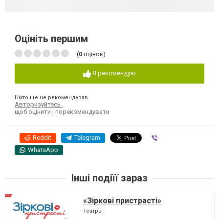
Оцініть першим
(
0
оцінок)
Я рекомендую
Ніхто ще не рекомендував
Авторизуйтесь
,
щоб оцінити і порекомендувати
Reddit
Telegram
Viber
WhatsApp
Інші подіїї зараз
«Зіркові пристрасті»
Театры