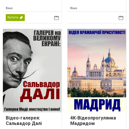
Кіно
Кіно
Купити
Відео-галерея:
4К-Відеопрогулянка
Сальвадор Далі
Мадридом