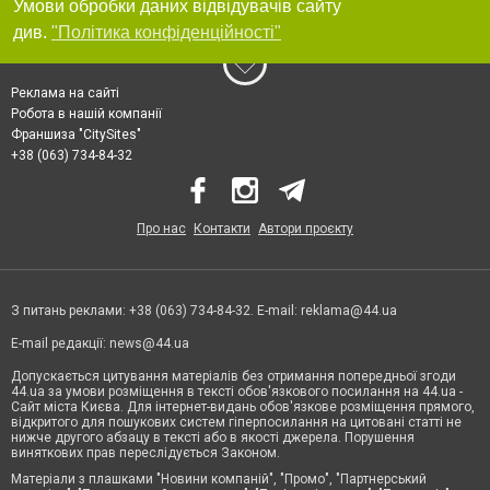
Умови обробки даних відвідувачів сайту
див.
"Політика конфіденційності"
Реклама на сайті
Робота в нашій компанії
Франшиза "CitySites"
+38 (063) 734-84-32
Про нас
Контакти
Автори проєкту
З питань реклами: +38 (063) 734-84-32. E-mail:
reklama@44.ua
E-mail редакції:
news@44.ua
Допускається цитування матеріалів без отримання попередньої згоди
44.ua за умови розміщення в тексті обов'язкового посилання на 44.ua -
Сайт міста Києва. Для інтернет-видань обов'язкове розміщення прямого,
відкритого для пошукових систем гіперпосилання на цитовані статті не
нижче другого абзацу в тексті або в якості джерела. Порушення
виняткових прав переслідується Законом.
Матеріали з плашками "Новини компаній", "Промо", "Партнерський