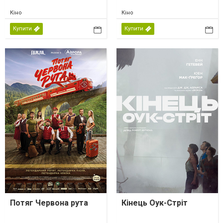
Кіно
Кіно
Купити
Купити
Потяг Червона рута
Кінець Оук-Стріт