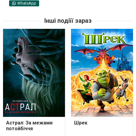
WhatsApp
Інші подіїї зараз
Астрал: За межами
Шрек
потойбіччя