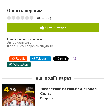
Оцініть першим
(
0
оцінок)
Я рекомендую
Ніхто ще не рекомендував
Авторизуйтесь
,
щоб оцінити і порекомендувати
Reddit
Telegram
Viber
WhatsApp
Інші подіїї зараз
Лісапетний Батальйон. «Голос
Села»
Концерты