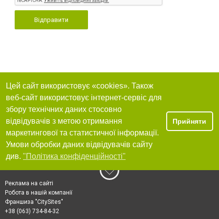
Відправити
Цей сайт використовує «cookies». Також
веб-сайт використовує інтернет-сервіс для
збору технічних даних стосовно
відвідувачів з метою отримання
Прийняти
маркетингової та статистичної інформації.
Умови обробки даних відвідувачів сайту
див.
"Політика конфіденційності"
Реклама на сайті
Робота в нашій компанії
Франшиза "CitySites"
+38 (063) 734-84-32