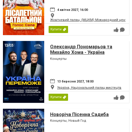
4 квітня 2027, 16:00
Жовтневий палац, (МЦКМ) Міжнародний центр кул
Купити
Олександр Пономарьов та
Михайло Хома - Україна
Переможе!
Концерты
13 березня 2027, 18:00
Україна, Національний палац мистецтв
Купити
Новоріча Пісенна Садиба
Концерты, Новый Год