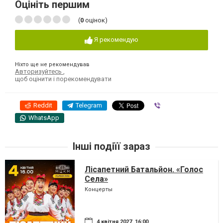
Оцініть першим
(
0
оцінок)
Я рекомендую
Ніхто ще не рекомендував
Авторизуйтесь
,
щоб оцінити і порекомендувати
Reddit
Telegram
Viber
WhatsApp
Інші подіїї зараз
Лісапетний Батальйон. «Голос
Села»
Концерты
4 квітня 2027, 16:00