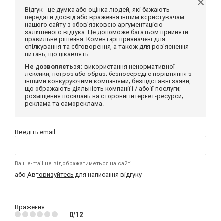
Відгук - це думка або оцінка людей, які бажають
передати досвід або враження іншим користувачам
нашого сайту з обов'язковою аргументацією
залишеного відгука. Це допоможе багатьом прийняти
правильне рішення. Коментарі призначені для
спілкування та обговорення, а також для роз'яснення
питань, що цікавлять.
Не дозволяється:
використання ненормативної
лексики, погроз або образ; безпосереднє порівняння з
іншими конкуруючими компаніями; безпідставні заяви,
що ображають діяльність компанії і / або її послуги;
розміщення посилань на сторонні інтернет-ресурси;
реклама та самореклама.
Введіть email:
Ваш e-mail не відображатиметься на сайті
або
Авторизуйтесь
для написання відгуку
Враження
0/12