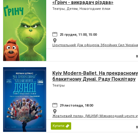
«Грінч - викрадач різдва»
Театры, Детям, Новогодние ёлки
25 грудня, 11:00, 15:00
Центральний Дім офіцерів Збройних Сил України
Kyiv Modern-Ballet. На прекрасному
блакитному Дунаї. Раду Поклітару
Театры
29 листопада, 18:00
Жовтневий палац, (МЦКМ) Міжнародний центр кул
Купити