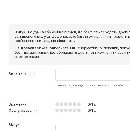
Відгук - це думка або оцінка людей, які бажають передати дос
залишеного відгука. Це допоможе багатьом прийняти правильне 
роз'яснення питань, що цікавлять.
Не дозволяється:
використання ненормативної лексики, погро
безпідставні заяви, що ображають діяльність компанії і / або її
самореклама.
Введіть email:
Ваш e-mail не відображатиметься на сайті
Враження
0/12
Обслуговування
0/12
Відгук: