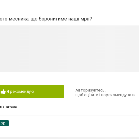
ного месника, що боронитиме наші мрії?
Авторизуйтесь
,
Я рекомендую
щоб оцінити і порекомендувати
омендував
App