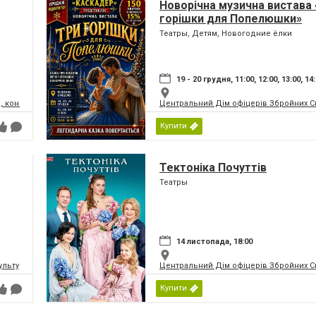
Новорічна музична вистава 
горішки для Попелюшки»
Театры, Детям, Новогодние ёлки
19 - 20 грудня, 11:00, 12:00, 13:00, 14
, концертний зал
Центральний Дім офіцерів Збройних Си
Купити
Тектоніка Почуттів
Театры
14 листопада, 18:00
ьтури і мистецтв Федерації профспілок України
Центральний Дім офіцерів Збройних Си
Купити