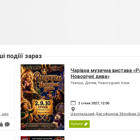
ші подіїї зараз
Чарівна музична вистава «Р
Новорічні дива»
Театры, Детям, Новогодние ёлки
2 січня 2027, 12:00
, концертний зал
Центральний Дім офіцерів Збройних Си
Купити