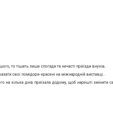
шого, то тішать лише спогади та нечасті приїзди внуків…
оказати свої помідори-красені на міжнародній виставці…
го на кілька днів приїхала додому, щоб нарешті змінити 