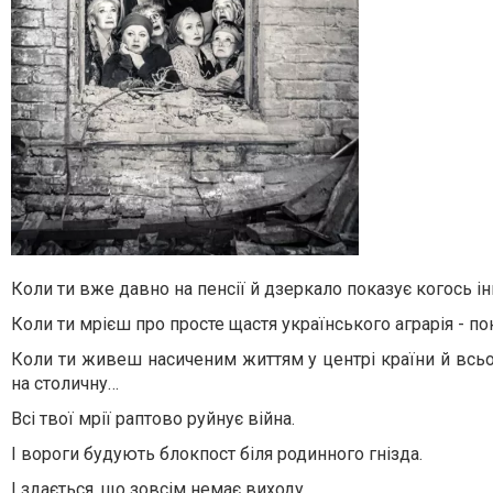
Коли ти вже давно на пенсії й дзеркало показує когось ін
Коли ти мрієш про просте щастя українського аграрія - п
Коли ти живеш насиченим життям у центрі країни й всьо
на столичну…
Всі твої мрії раптово руйнує війна.
І вороги будують блокпост біля родинного гнізда.
І здається, що зовсім немає виходу…