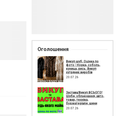
Оголошення
Викуп шуб, Оцінка по
фото | Норка, соболь,
куница, рись. Викуп
хутряних виробів
20.07.26
Застава/Викуп ВСЬОГО!
Шуби, обладнання, авто,
товар, техніка,
будматеріали, шини
20.07.26