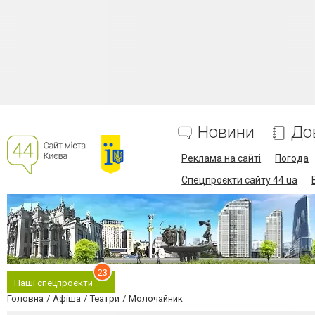
Новини
До
Реклама на сайті
Погода
Спецпроєкти сайту 44.ua
23
Наші спецпроєкти
Головна
Афіша
Театри
Молочайник