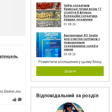
Набір солдатиків
Кримські татари воїни 17
століття 8 фігурок,
Колекційні солдатики,
іграшки, подарунки
01.08.26
Биопрепарат RО Septix
для очистки септиков с
повышенным
содержанием солей и
химии
05.08.26
апунцель.
Розмістити оголошення у цьому блоці
Додати
л України, концертний зал
Відповідальний за розділ