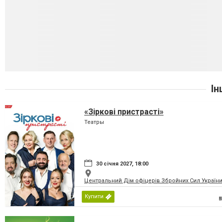
Ін
«Зіркові пристрасті»
Театры
30 січня 2027, 18:00
Центральний Дім офіцерів Збройних Сил України
Купити