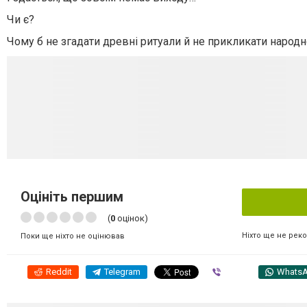
Чи є?
Чому б не згадати древні ритуали й не прикликати народ
Оцініть першим
(
0
оцінок)
Ніхто ще не рек
Поки ще ніхто не оцінював
Reddit
Telegram
Viber
Whats