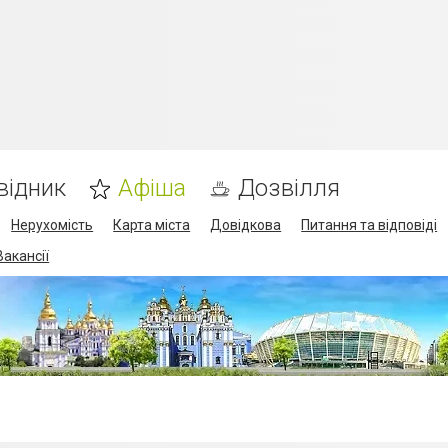
відник
Афіша
Дозвілля
Нерухомість
Карта міста
Довідкова
Питання та відповіді
Вакансії