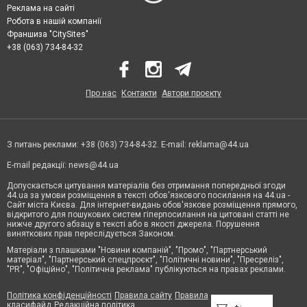
Реклама на сайті
Робота в нашій компанії
Франшиза "CitySites"
+38 (063) 734-84-32
Про нас
Контакти
Автори проєкту
З питань реклами: +38 (063) 734-84-32. E-mail:
reklama@44.ua
E-mail редакції:
news@44.ua
Допускається цитування матеріалів без отримання попередньої згоди
44.ua за умови розміщення в тексті обов'язкового посилання на 44.ua -
Сайт міста Києва. Для інтернет-видань обов'язкове розміщення прямого,
відкритого для пошукових систем гіперпосилання на цитовані статті не
нижче другого абзацу в тексті або в якості джерела. Порушення
виняткових прав переслідується Законом.
Матеріали з плашками "Новини компаній", "Промо", "Партнерський
матеріал", "Партнерський спецпроєкт", "Політичні новини", "Пресреліз",
"PR", "Офіційно", "Політична реклама" публікуються на правах реклами.
Політика конфіденційності
Правила сайту
Правила
класифайд
Редакційна політика