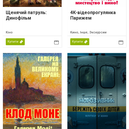
Щенячий патруль:
4К-відеопрогулянка
Динофільм
Парижем
Кіно
Кино, Інше, Экскурсии
Купити
Купити