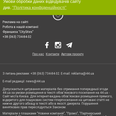
Умови обробки даних відвідувачів сайту
див.
"Політика конфіденційності"
Реклама на сайті
Робота в нашій компанії
Франшиза "CitySites"
+38 (063) 734-84-32
Про нас
Контакти
Автори проєкту
З питань реклами: +38 (063) 734-84-32. E-mail:
reklama@44.ua
E-mail редакції:
news@44.ua
Допускається цитування матеріалів без отримання попередньої згоди
44.ua за умови розміщення в тексті обов'язкового посилання на 44.ua -
Сайт міста Києва. Для інтернет-видань обов'язкове розміщення прямого,
відкритого для пошукових систем гіперпосилання на цитовані статті не
нижче другого абзацу в тексті або в якості джерела. Порушення
виняткових прав переслідується Законом.
Матеріали з плашками "Новини компаній", "Промо", "Партнерський