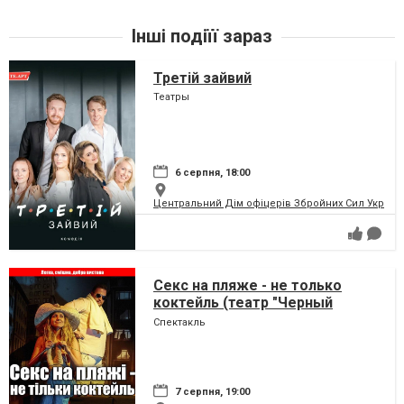
Інші подіїї зараз
Третій зайвий
Театры
6 серпня, 18:00
Центральний Дім офіцерів Збройних Сил України
Секс на пляже - не только
коктейль (театр "Черный
Квадрат")
Спектакль
7 серпня, 19:00