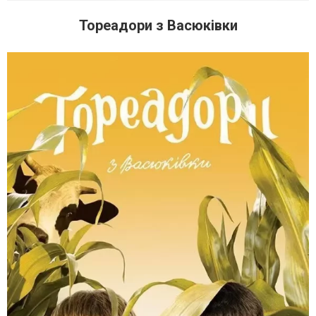
Тореадори з Васюківки