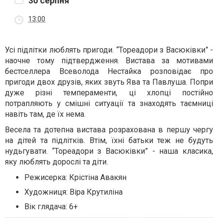
30 серпня
13:00
Усі підлітки люблять пригоди. “Тореадори з Васюківки” -
наочне тому підтвердження. Вистава за мотивами
бестселлера Всеволода Нестайка розповідає про
пригоди двох друзів, яких звуть Ява та Павлуша. Попри
дуже різні темпераменти, ці хлопці постійно
потрапляють у смішні ситуації та знаходять таємниці
навіть там, де їх нема.
Весела та дотепна вистава розрахована в першу чергу
на дітей та підлітків. Втім, їхні батьки теж не будуть
нудьгувати. “Тореадори з Васюківки” - наша класика,
яку люблять дорослі та діти.
Режисерка: Крістіна Авакян
Художниця: Віра Крутиліна
Вік глядача: 6+