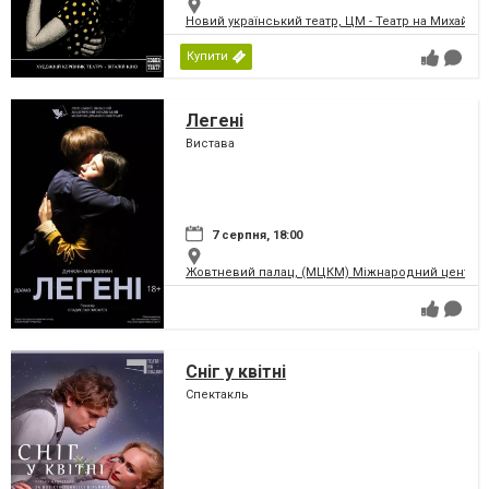
Новий український театр, ЦМ - Театр на Михайлів
Купити
Легені
Вистава
7 серпня, 18:00
Жовтневий палац, (МЦКМ) Міжнародний центр кул
Сніг у квітні
Спектакль