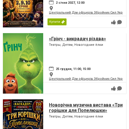
2 січня 2027, 12:00
Центральний Дім офіцерів Збройних Сил України
Купити
«Грінч - викрадач різдва»
Театры, Детям, Новогодние ёлки
25 грудня, 11:00, 15:00
Центральний Дім офіцерів Збройних Сил України
Новорічна музична вистава «Три
горішки для Попелюшки»
Театры, Детям, Новогодние ёлки