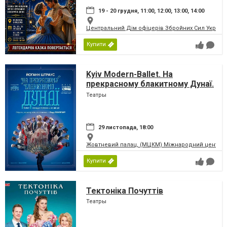
19 - 20 грудня, 11:00, 12:00, 13:00, 14:00
Центральний Дім офіцерів Збройних Сил України
Купити
Kyiv Modern-Ballet. На
прекрасному блакитному Дунаї.
Раду Поклітару
Театры
29 листопада, 18:00
Жовтневий палац, (МЦКМ) Міжнародний центр кул
Купити
Тектоніка Почуттів
Театры