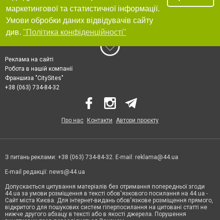
маркетингової та статистичної інформації.
Умови обробки даних відвідувачів сайту
див.
"Політика конфіденційності"
Реклама на сайті
Робота в нашій компанії
Франшиза "CitySites"
+38 (063) 734-84-32
Про нас
Контакти
Автори проєкту
З питань реклами: +38 (063) 734-84-32. E-mail:
reklama@44.ua
E-mail редакції:
news@44.ua
Допускається цитування матеріалів без отримання попередньої згоди
44.ua за умови розміщення в тексті обов'язкового посилання на 44.ua -
Сайт міста Києва. Для інтернет-видань обов'язкове розміщення прямого,
відкритого для пошукових систем гіперпосилання на цитовані статті не
нижче другого абзацу в тексті або в якості джерела. Порушення