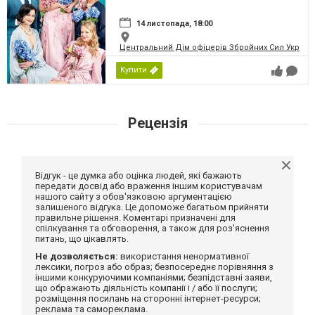
14 листопада, 18:00
Центральний Дім офіцерів Збройних Сил України
Купити
Рецензія
Відгук - це думка або оцінка людей, які бажають
передати досвід або враження іншим користувачам
нашого сайту з обов'язковою аргументацією
залишеного відгука. Це допоможе багатьом прийняти
правильне рішення. Коментарі призначені для
спілкування та обговорення, а також для роз'яснення
питань, що цікавлять.
Не дозволяється:
використання ненормативної
лексики, погроз або образ; безпосереднє порівняння з
іншими конкуруючими компаніями; безпідставні заяви,
що ображають діяльність компанії і / або її послуги;
розміщення посилань на сторонні інтернет-ресурси;
реклама та самореклама.