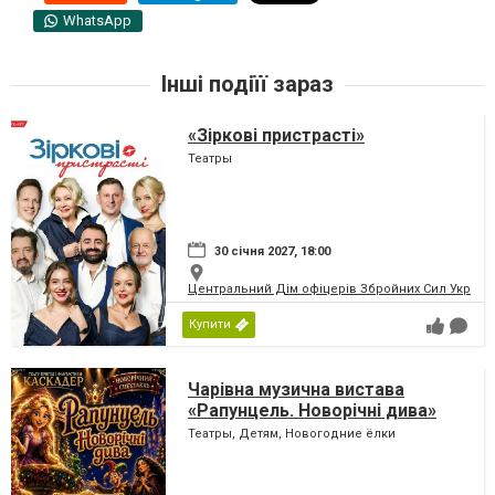
WhatsApp
Інші подіїї зараз
«Зіркові пристрасті»
Театры
30 січня 2027, 18:00
Центральний Дім офіцерів Збройних Сил України
Купити
Чарівна музична вистава
«Рапунцель. Новорічні дива»
Театры, Детям, Новогодние ёлки