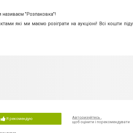
ми називаєм "Розпаковка"!
тами які ми маємо розіграти на аукціоні! Всі кошти піду
Авторизуйтесь
,
Я рекомендую
щоб оцінити і порекомендувати