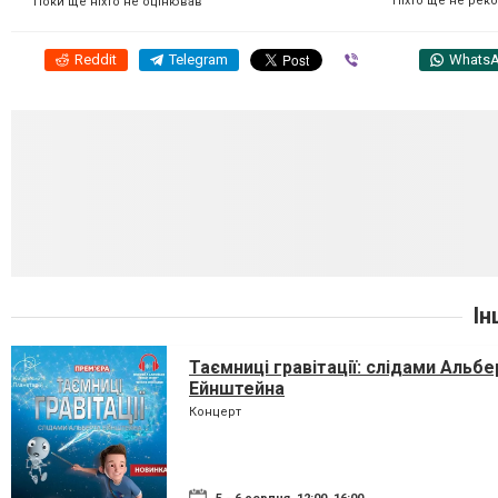
Ніхто ще не рек
Поки ще ніхто не оцінював
Reddit
Telegram
Viber
Whats
Ін
Таємниці гравітації: слідами Альбе
Ейнштейна
Концерт