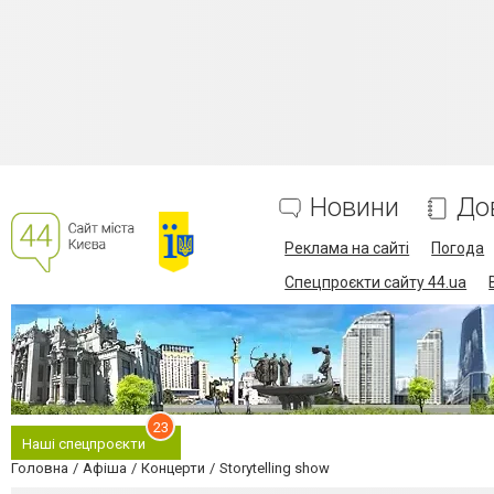
Новини
До
Реклама на сайті
Погода
Спецпроєкти сайту 44.ua
23
Наші спецпроєкти
Головна
Афіша
Концерти
Storytelling show