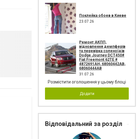
Поклейка обоев в Киеве
23.07.26
Ремонт АКПП,
відновлення демпферів
та перевірка соленоїдів
Dodge Journey DCT450#
Fiat Freemont 62TE #
4872691AH, 68060442AB,
68060444AB
31.07.26
Розмістити оголошення у цьому блоці
Додати
Відповідальний за розділ