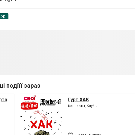
омендував
App
ші подіїї зараз
рта
Гурт ХАК
Концерты, Клубы