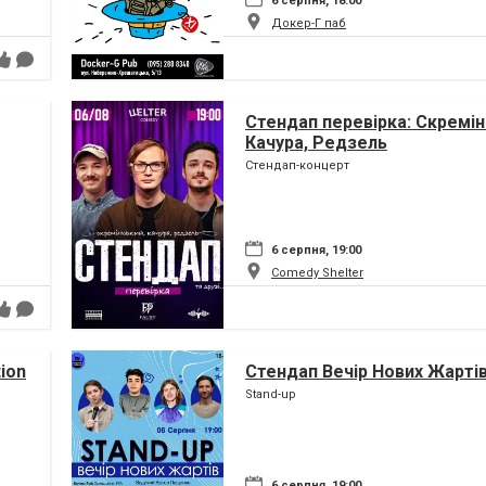
6 серпня, 18:00
Докер-Г паб
Стендап перевірка: Скремін
Качура, Редзель
Стендап-концерт
6 серпня, 19:00
Comedy Shelter
tion
Стендап Вечір Нових Жарті
Stand-up
6 серпня, 19:00