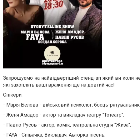
Запрошуємо на найвідвертіший стенд-ап який ви коли неб
які захоплять ваші враження ще на довгий час!
Спікери:
- Марія Бєлова - військовий психолог, боєць-рятувальник
- Женя Амадор - актор та викладач театру "Тотеатр".
- Павло Русов - актор, комік, театральна студія "Жиза".
- FAYA - Співачка, Викладач, Авторка пісень.