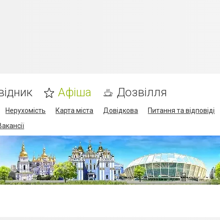
відник
Афіша
Дозвілля
Нерухомість
Карта міста
Довідкова
Питання та відповіді
Вакансії