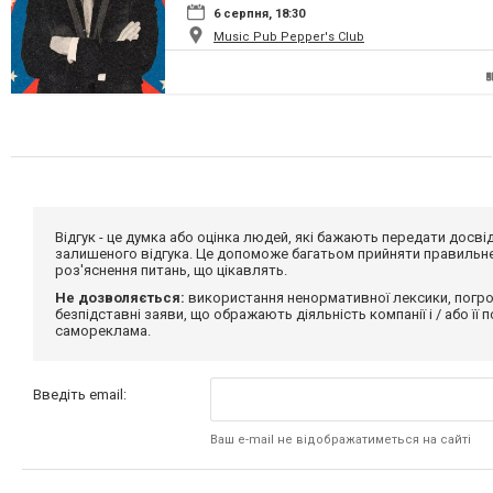
6 серпня, 18:30
Music Pub Pepper's Club
Відгук - це думка або оцінка людей, які бажають передати дос
залишеного відгука. Це допоможе багатьом прийняти правильне 
роз'яснення питань, що цікавлять.
Не дозволяється:
використання ненормативної лексики, погро
безпідставні заяви, що ображають діяльність компанії і / або її
самореклама.
Введіть email:
Ваш e-mail не відображатиметься на сайті