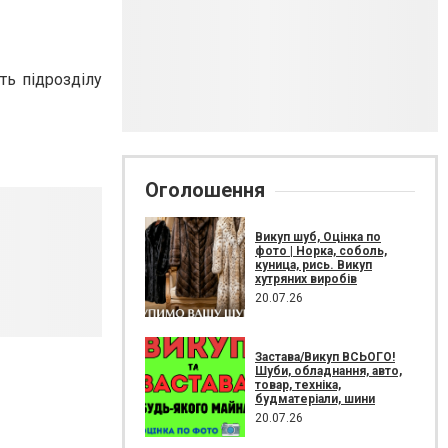
ть підрозділу
Оголошення
Викуп шуб, Оцінка по
фото | Норка, соболь,
куница, рись. Викуп
хутряних виробів
20.07.26
Застава/Викуп ВСЬОГО!
Шуби, обладнання, авто,
товар, техніка,
будматеріали, шини
20.07.26