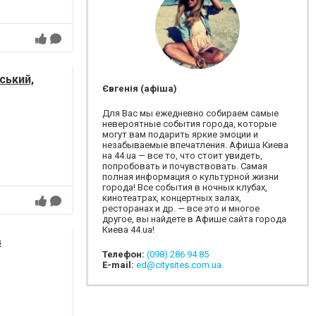
ський,
Євгенія (афіша)
Для Вас мы ежедневно собираем самые
невероятные события города, которые
могут вам подарить яркие эмоции и
незабываемые впечатления. Афиша Киева
на 44.ua — все то, что стоит увидеть,
попробовать и почувствовать. Самая
полная информация о культурной жизни
города! Все события в ночных клубах,
кинотеатрах, концертных залах,
ресторанах и др. — все это и многое
другое, вы найдете в Афише сайта города
Киева 44.ua!
в
Телефон:
(098) 286 94 85
E-mail:
ed@citysites.com.ua