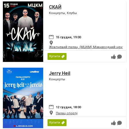
СКАЙ
Концерты, Клубы
15 грудня, 19:00
Жовтневий палац, (МЦКМ) Міжнародний центр кул
Купити
Jerry Heil
Концерты
12 грудня, 18:00
Палац спорту
Купити