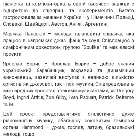
піаністка та композиторка, в своїй творчості завжди є
відкритою до співпраці та експериментів. Багато
гастролювала за межами України – у Німеччині, Польщі,
Словакії, Швейцарії, Австрії, Англії, Аргентині.
Марічка Панасюк – молода талановита співачка, яка
працює в напрямках джаз, фанк та соул. Співпрацює з
симфонічним оркестром, групою “Soulike” та має власні
проєкти.
Ярослав Борис – Ярослав Борис – добре знаний
український барабанщик, яскравий та динамічний
виконавець, зазвичай виступає з великою кількістю
артистів як джазової, так і поп-музики. Співпрацював в
міжнародних проєктах з такими музикантами, як Gregory
Boyd, Ingrid Arthur, Zoe Gilby, Ivan Paduart, Patrick Delterne
та ін.
Цей проєкт представлятиме стилістично дуже
різноманітну музику, збагачену соковитим тембром
органа Hammond – джаз, госпел, латину, бразильські
мелодії, тощо.