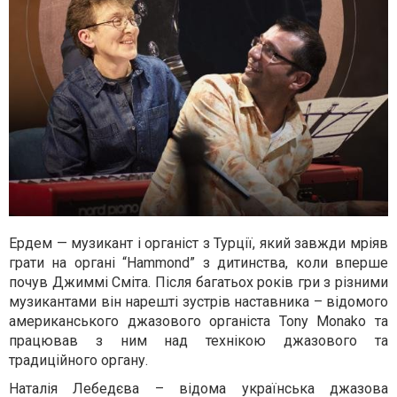
Ердем — музикант і органіст з Турції, який завжди мріяв
грати на органі “Hammond” з дитинства, коли вперше
почув Джиммі Сміта. Після багатьох років гри з різними
музикантами він нарешті зустрів наставника – відомого
американського джазового органіста Tony Monako та
працював з ним над технікою джазового та
традиційного органу.
Наталія Лебедєва – відома українська джазова