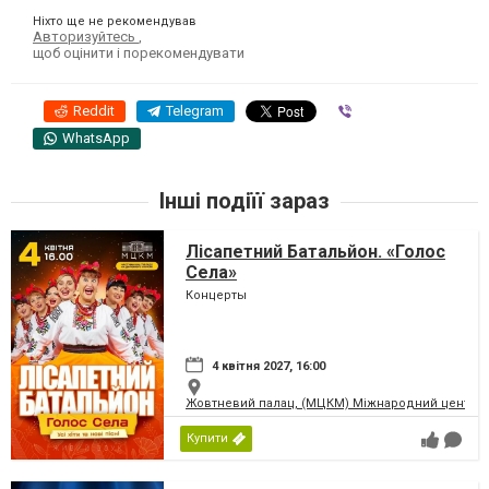
Ніхто ще не рекомендував
Авторизуйтесь
,
щоб оцінити і порекомендувати
Reddit
Telegram
Viber
WhatsApp
Інші подіїї зараз
Лісапетний Батальйон. «Голос
Села»
Концерты
4 квітня 2027, 16:00
Жовтневий палац, (МЦКМ) Міжнародний центр кул
Купити