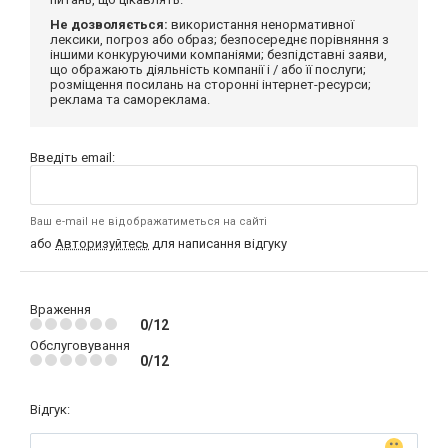
Не дозволяється:
використання ненормативної
лексики, погроз або образ; безпосереднє порівняння з
іншими конкуруючими компаніями; безпідставні заяви,
що ображають діяльність компанії і / або її послуги;
розміщення посилань на сторонні інтернет-ресурси;
реклама та самореклама.
Введіть email:
Ваш e-mail не відображатиметься на сайті
або
Авторизуйтесь
для написання відгуку
Враження
0/12
Обслуговування
0/12
Відгук: