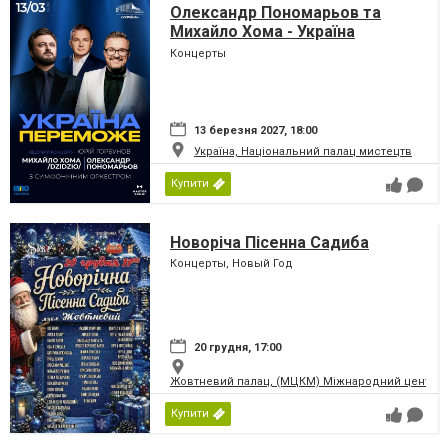
Олександр Пономарьов та
Михайло Хома - Україна
Переможе!
Концерты
13 березня 2027, 18:00
Україна, Національний палац мистецтв
Купити
Новоріча Пісенна Садиба
Концерты, Новый Год
20 грудня, 17:00
Жовтневий палац, (МЦКМ) Міжнародний центр кул
Купити