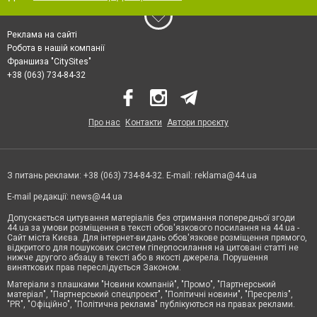
Реклама на сайті
Робота в нашій компанії
Франшиза "CitySites"
+38 (063) 734-84-32
Про нас
Контакти
Автори проєкту
З питань реклами: +38 (063) 734-84-32. E-mail:
reklama@44.ua
E-mail редакції:
news@44.ua
Допускається цитування матеріалів без отримання попередньої згоди
44.ua за умови розміщення в тексті обов'язкового посилання на 44.ua -
Сайт міста Києва. Для інтернет-видань обов'язкове розміщення прямого,
відкритого для пошукових систем гіперпосилання на цитовані статті не
нижче другого абзацу в тексті або в якості джерела. Порушення
виняткових прав переслідується Законом.
Матеріали з плашками "Новини компаній", "Промо", "Партнерський
матеріал", "Партнерський спецпроєкт", "Політичні новини", "Пресреліз",
"PR", "Офіційно", "Політична реклама" публікуються на правах реклами.