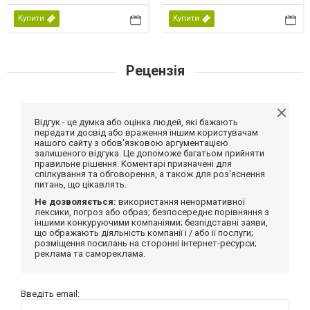
Купити
Купити
Рецензія
Відгук - це думка або оцінка людей, які бажають
передати досвід або враження іншим користувачам
нашого сайту з обов'язковою аргументацією
залишеного відгука. Це допоможе багатьом прийняти
правильне рішення. Коментарі призначені для
спілкування та обговорення, а також для роз'яснення
питань, що цікавлять.
Не дозволяється:
використання ненормативної
лексики, погроз або образ; безпосереднє порівняння з
іншими конкуруючими компаніями; безпідставні заяви,
що ображають діяльність компанії і / або її послуги;
розміщення посилань на сторонні інтернет-ресурси;
реклама та самореклама.
Введіть email: