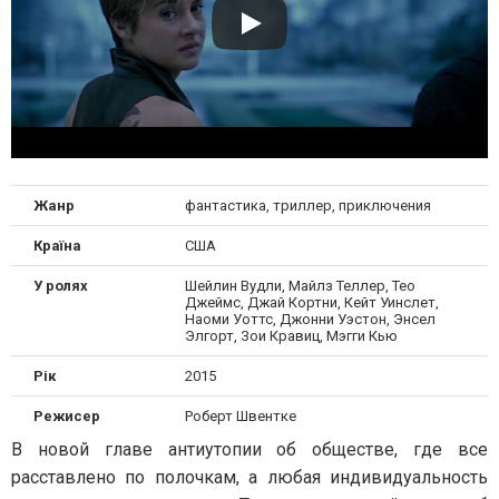
Жанр
фантастика, триллер, приключения
Країна
США
У ролях
Шейлин Вудли, Майлз Теллер, Тео
Джеймс, Джай Кортни, Кейт Уинслет,
Наоми Уоттс, Джонни Уэстон, Энсел
Элгорт, Зои Кравиц, Мэгги Кью
Рік
2015
Режисер
Роберт Швентке
В новой главе антиутопии об обществе, где все
расставлено по полочкам, а любая индивидуальность