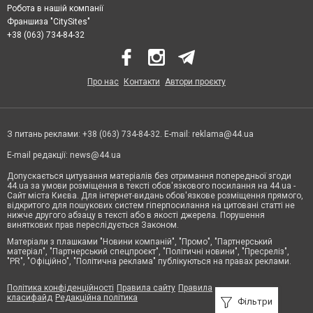
Робота в нашій компанії
Франшиза "CitySites"
+38 (063) 734-84-32
Про нас
Контакти
Автори проєкту
З питань реклами: +38 (063) 734-84-32. E-mail:
reklama@44.ua
E-mail редакції:
news@44.ua
Допускається цитування матеріалів без отримання попередньої згоди
44.ua за умови розміщення в тексті обов'язкового посилання на 44.ua -
Сайт міста Києва. Для інтернет-видань обов'язкове розміщення прямого,
відкритого для пошукових систем гіперпосилання на цитовані статті не
нижче другого абзацу в тексті або в якості джерела. Порушення
виняткових прав переслідується Законом.
Матеріали з плашками "Новини компаній", "Промо", "Партнерський
матеріал", "Партнерський спецпроєкт", "Політичні новини", "Пресреліз",
"PR", "Офіційно", "Політична реклама" публікуються на правах реклами.
Політика конфіденційності
Правила сайту
Правила
класифайд
Редакційна політика
Фільтри