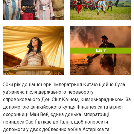
ЩЕ 7
50-й рік до нашої ери. Імператриця Китаю щойно була
ув’язнена після державного перевороту,
спровокованого Ден Сінг Квіном, князем-зрадником. За
допомогою фінікійського купця Фіналтезіса та вірної
охоронниці Май Вей, єдина донька імператриці
принцеса Сас-Ї втікає до Галлії, щоб попросити
допомоги у двох доблесних воїнів Астерікса та