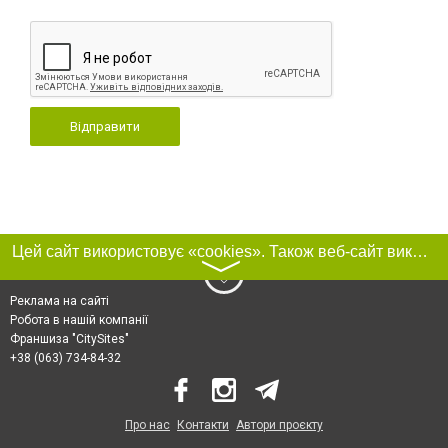
Відправити
Цей сайт використовує «cookies». Також веб-сайт використовує інтернет-сервіс для збору технічних даних стосовно відвідувачів з метою отримання маркетингової та статистичної інформації. Умови обробки даних відвідувачів сайту див.
〉
Реклама на сайті
Робота в нашій компанії
Франшиза "CitySites"
+38 (063) 734-84-32
Про нас
Контакти
Автори проєкту