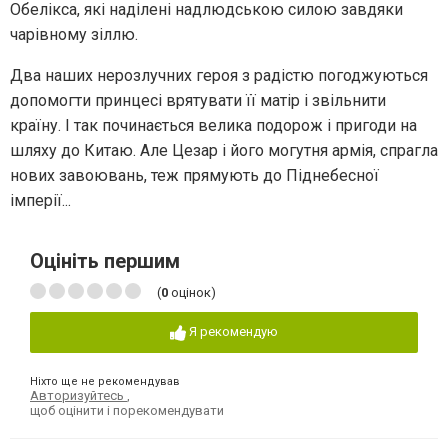
Обелікса, які наділені надлюдською силою завдяки
чарівному зіллю.
Два наших нерозлучних героя з радістю погоджуються
допомогти принцесі врятувати її матір і звільнити
країну. І так починається велика подорож і пригоди на
шляху до Китаю. Але Цезар і його могутня армія, спрагла
нових завоювань, теж прямують до Піднебесної
імперії...
Оцініть першим
(
0
оцінок)
Я рекомендую
Ніхто ще не рекомендував
Авторизуйтесь
,
щоб оцінити і порекомендувати