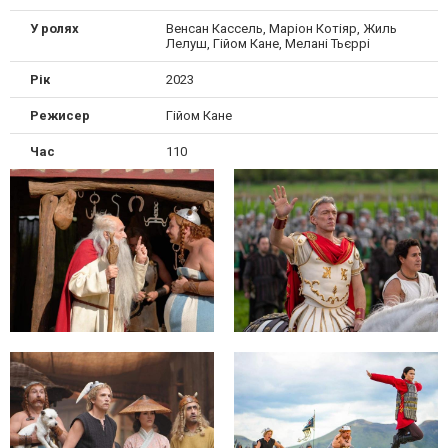
У ролях
Венсан Кассель, Маріон Котіяр, Жиль
Лелуш, Гійом Кане, Мелані Тьєррі
Рік
2023
Режисер
Гійом Кане
Час
110