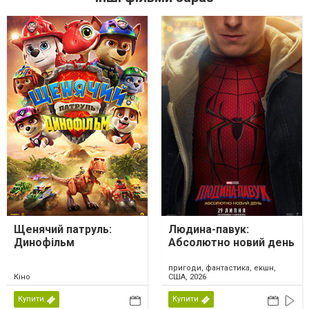
Щенячий патруль:
Людина-павук:
Динофільм
Абсолютно новий день
пригоди, фантастика, екшн,
Кіно
США, 2026
Купити
Купити