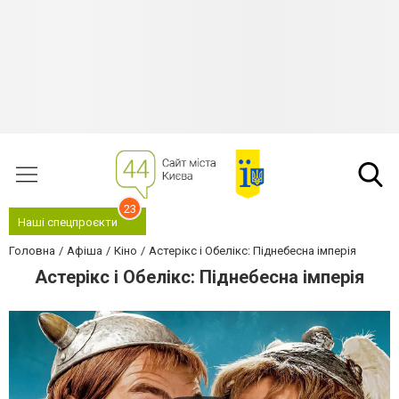
23
Наші спецпроєкти
Головна
Афіша
Кіно
Астерікс і Обелікс: Піднебесна імперія
Астерікс і Обелікс: Піднебесна імперія