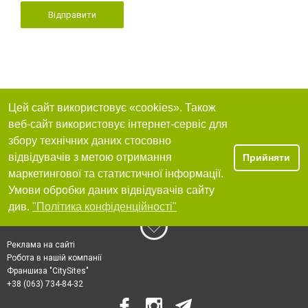
Відправити
Цей сайт використовує «cookies». Також
веб-сайт використовує інтернет-сервіс для
збору технічних даних стосовно
відвідувачів з метою отримання
Прийняти
маркетингової та статистичної інформації.
Умови обробки даних відвідувачів сайту
див.
"Політика конфіденційності"
Реклама на сайті
Робота в нашій компанії
Франшиза "CitySites"
+38 (063) 734-84-32