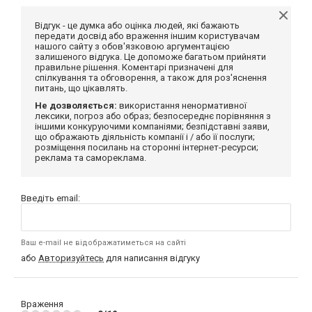
Відгук - це думка або оцінка людей, які бажають
передати досвід або враження іншим користувачам
нашого сайту з обов'язковою аргументацією
залишеного відгука. Це допоможе багатьом прийняти
правильне рішення. Коментарі призначені для
спілкування та обговорення, а також для роз'яснення
питань, що цікавлять.
Не дозволяється:
використання ненормативної
лексики, погроз або образ; безпосереднє порівняння з
іншими конкуруючими компаніями; безпідставні заяви,
що ображають діяльність компанії і / або її послуги;
розміщення посилань на сторонні інтернет-ресурси;
реклама та самореклама.
Введіть email:
Ваш e-mail не відображатиметься на сайті
або
Авторизуйтесь
для написання відгуку
Враження