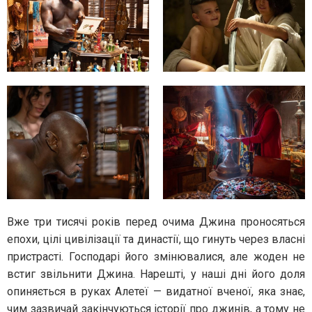
Вже три тисячі років перед очима Джина проносяться
епохи, цілі цивілізації та династії, що гинуть через власні
пристрасті. Господарі його змінювалися, але жоден не
встиг звільнити Джина. Нарешті, у наші дні його доля
опиняється в руках Алетеї — видатної вченої, яка знає,
чим зазвичай закінчуються історії про джинів, а тому не