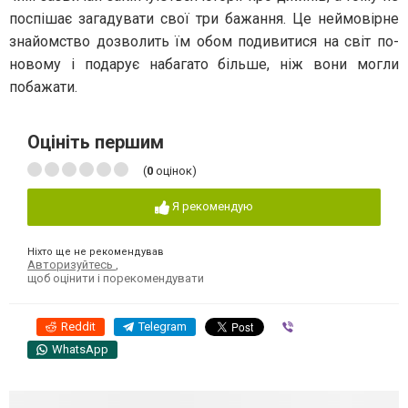
поспішає загадувати свої три бажання. Це неймовірне
знайомство дозволить їм обом подивитися на світ по-
новому і подарує набагато більше, ніж вони могли
побажати.
Оцініть першим
(
0
оцінок)
Я рекомендую
Ніхто ще не рекомендував
Авторизуйтесь
,
щоб оцінити і порекомендувати
Reddit
Telegram
Viber
WhatsApp