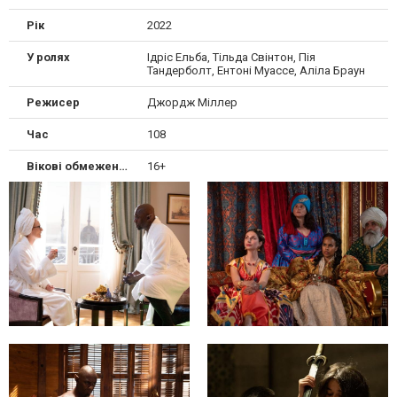
Рік
2022
У ролях
Ідріс Ельба, Тільда Свінтон, Пія
Тандерболт, Ентоні Муассе, Аліла Браун
Режисер
Джордж Міллер
Час
108
Вікові обмеження
16+