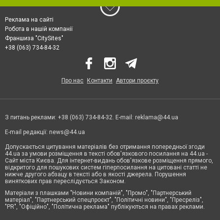
Реклама на сайті
Робота в нашій компанії
Франшиза "CitySites"
+38 (063) 734-84-32
Про нас
Контакти
Автори проєкту
З питань реклами: +38 (063) 734-84-32. E-mail:
reklama@44.ua
E-mail редакції:
news@44.ua
Допускається цитування матеріалів без отримання попередньої згоди
44.ua за умови розміщення в тексті обов'язкового посилання на 44.ua -
Сайт міста Києва. Для інтернет-видань обов'язкове розміщення прямого,
відкритого для пошукових систем гіперпосилання на цитовані статті не
нижче другого абзацу в тексті або в якості джерела. Порушення
виняткових прав переслідується Законом.
Матеріали з плашками "Новини компаній", "Промо", "Партнерський
матеріал", "Партнерський спецпроєкт", "Політичні новини", "Пресреліз",
"PR", "Офіційно", "Політична реклама" публікуються на правах реклами.