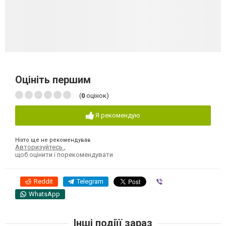
Оцініть першим
(
0
оцінок)
Я рекомендую
Ніхто ще не рекомендував
Авторизуйтесь
,
щоб оцінити і порекомендувати
Reddit
Telegram
Viber
WhatsApp
Інші подіїї зараз