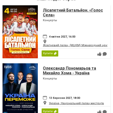
Лісапетний Батальйон. «Голос
Села»
Концерты
4 квітня 2027, 16:00
Жовтневий палац, (МЦКМ) Міжнародний центр кул
Купити
Олександр Пономарьов та
Михайло Хома - Україна
Переможе!
Концерты
13 березня 2027, 18:00
Україна, Національний палац мистецтв
Купити