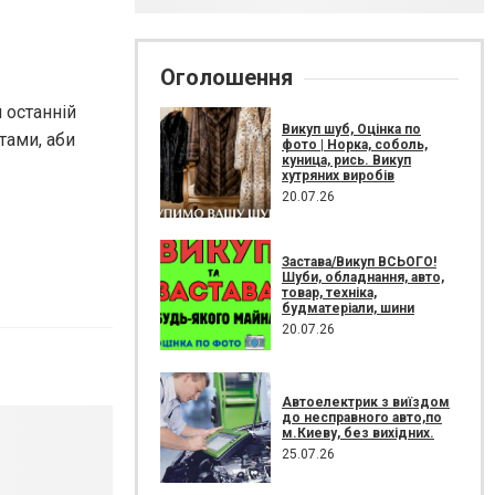
Оголошення
 останній
Викуп шуб, Оцінка по
тами, аби
фото | Норка, соболь,
куница, рись. Викуп
хутряних виробів
20.07.26
Застава/Викуп ВСЬОГО!
Шуби, обладнання, авто,
товар, техніка,
будматеріали, шини
20.07.26
Автоелектрик з виїздом
до несправного авто,по
м.Киеву, без вихідних.
25.07.26