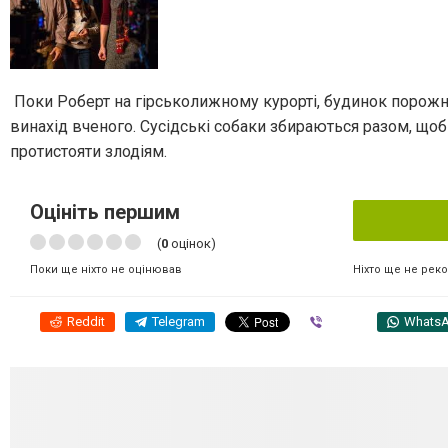
Поки Роберт на гірськолижному курорті, будинок порожній
винахід вченого. Сусідські собаки збираються разом, щоб
протистояти злодіям.
Оцініть першим
(
0
оцінок)
Ніхто ще не рек
Поки ще ніхто не оцінював
Reddit
Telegram
Viber
Whats