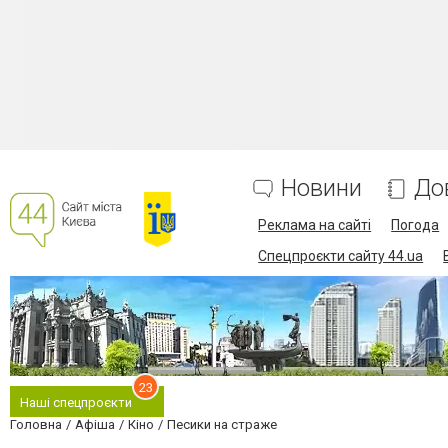
Новини
До
Реклама на сайті
Погода
Спецпроєкти сайту 44.ua
23
Наші спецпроєкти
Головна
Афіша
Кіно
Песики на страже