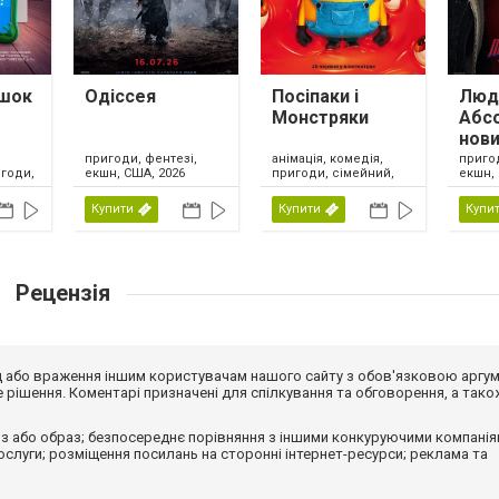
ашок
Одіссея
Посіпаки і
Люди
Монстряки
Абс
нови
анімація, комедія,
пригоди, фентезі,
приго
игоди,
пригоди, сімейний,
екшн, США, 2026
екшн, 
зі,
США, 2026
Купити
Купити
Купи
Рецензія
від або враження іншим користувачам нашого сайту з обов'язковою аргу
рішення. Коментарі призначені для спілкування та обговорення, а тако
з або образ; безпосереднє порівняння з іншими конкуруючими компанія
 послуги; розміщення посилань на сторонні інтернет-ресурси; реклама та