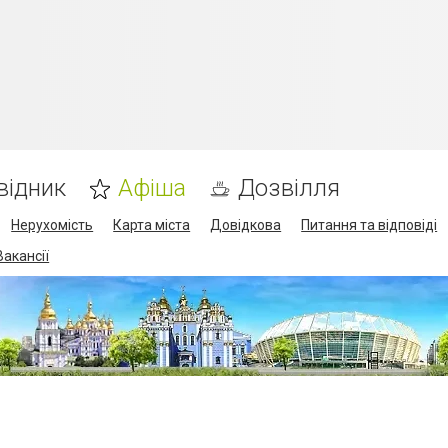
відник
Афіша
Дозвілля
Нерухомість
Карта міста
Довідкова
Питання та відповіді
Вакансії