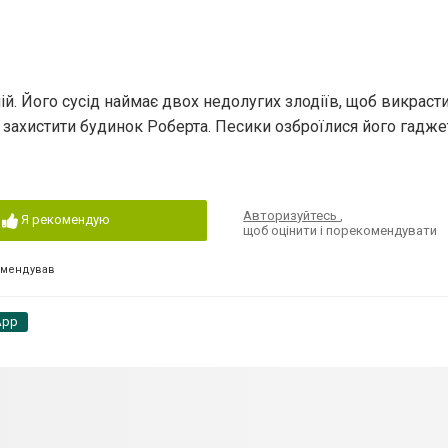
. Його сусід наймає двох недолугих злодіїв, щоб викрасти
 захистити будинок Роберта. Песики озброїлися його гадже
Авторизуйтесь
,
Я рекомендую
щоб оцінити і порекомендувати
омендував
App