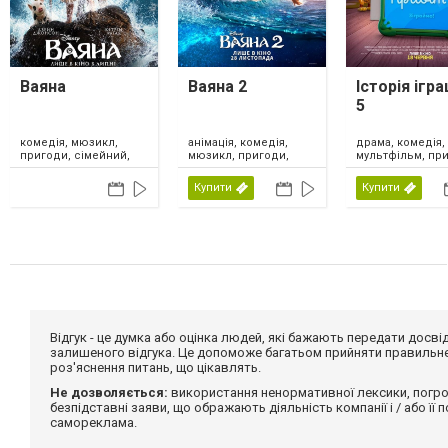
Ваяна
Ваяна 2
Історія ігр
5
комедія, мюзикл,
анімація, комедія,
драма, комедія,
пригоди, сімейний,
мюзикл, пригоди,
мультфільм, пр
США, Нова Зеландія,
сімейний, США,
сімейний, фенте
2026
Канада, 2024
США, 2026
Купити
Купити
Відгук - це думка або оцінка людей, які бажають передати дос
залишеного відгука. Це допоможе багатьом прийняти правильне 
роз'яснення питань, що цікавлять.
Не дозволяється:
використання ненормативної лексики, погро
безпідставні заяви, що ображають діяльність компанії і / або її
самореклама.