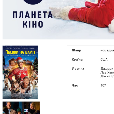
Жанр
комедия
Країна
США
У ролях
Джерри 
Лав Хью
Дэнни Т
Час
107