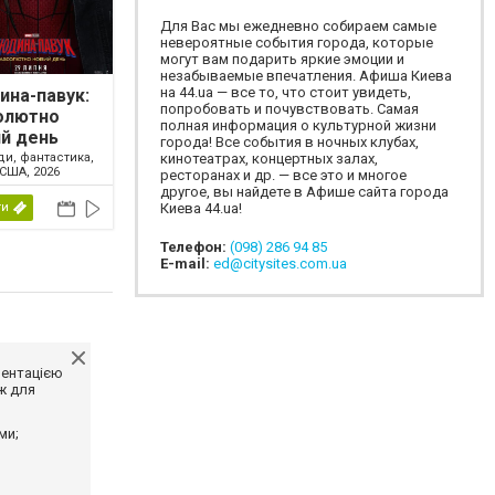
Для Вас мы ежедневно собираем самые
невероятные события города, которые
могут вам подарить яркие эмоции и
незабываемые впечатления. Афиша Киева
на 44.ua — все то, что стоит увидеть,
на-павук:
попробовать и почувствовать. Самая
олютно
полная информация о культурной жизни
й день
города! Все события в ночных клубах,
ди, фантастика,
кинотеатрах, концертных залах,
США, 2026
ресторанах и др. — все это и многое
другое, вы найдете в Афише сайта города
ти
Киева 44.ua!
Телефон:
(098) 286 94 85
E-mail:
ed@citysites.com.ua
ментацією
ж для
ми;