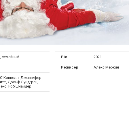
, семейный
Рік
2021
Режисер
Алекс Меркин
О’Коннелл, Дженнифер
итт, Дольф Лундгрен,
рехо, Роб Шнайдер