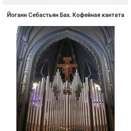
Йоганн Себастьян Бах. Кофейная кантата