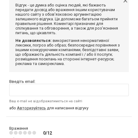
Відгук - це думка або оцінка людей, які бажають
передати досвід або враження іншим користувачам
нашого сайту з обов'язковою аргументацією
залишеного відгука. Це допоможе багатьом прийняти
правильне рішення. Коментарі призначені для
спілкування та обговорення, а також для роз'яснення
питань, що цікавлять.
Не дозволяється:
використання ненормативної
лексики, погроз або образ; безпосереднє порівняння з
іншими конкуруючими компаніями; безпідставні заяви,
що ображають діяльність компанії і / або її послуги;
розміщення посилань на сторонні інтернет-ресурси;
реклама та самореклама.
Введіть email:
Ваш e-mail не відображатиметься на сайті
або
Авторизуйтесь
для написання відгуку
Враження
0/12