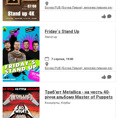
Бочка PUB (Бочка Пивна), мережа пивних рестор
Friday`s Stand Up
Stand-up
7 серпня, 19:00
Бочка PUB (Бочка Пивна), мережа пивних рестор
Триб’ют Metallica - на честь 40-
річчя альбому Master of Puppets
- гурт SO WHAT & ROCK YOU!
Концерты, Клубы