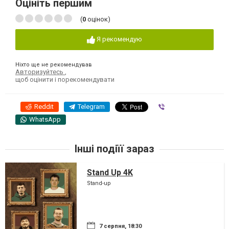
Оцініть першим
(
0
оцінок)
Я рекомендую
Ніхто ще не рекомендував
Авторизуйтесь
,
щоб оцінити і порекомендувати
Reddit
Telegram
Viber
WhatsApp
Інші подіїї зараз
Stand Up 4K
Stand-up
7 серпня, 18:30