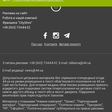
Реклама на сайті
Робота в нашій компанії
Франшиза "CitySites"
+38 (063) 734-84-32
Про нас
Контакти
Автори проєкту
З питань реклами: +38 (063) 734-84-32. E-mail:
reklama@44.ua
E-mail редакції:
news@44.ua
Допускається цитування матеріалів без отримання попередньої згоди
44.ua за умови розміщення в тексті обов'язкового посилання на 44.ua -
Сайт міста Києва. Для інтернет-видань обов'язкове розміщення прямого,
відкритого для пошукових систем гіперпосилання на цитовані статті не
нижче другого абзацу в тексті або в якості джерела. Порушення
виняткових прав переслідується Законом.
Матеріали з плашками "Новини компаній", "Промо", "Партнерський
матеріал", "Партнерський спецпроєкт", "Політичні новини", "Пресреліз",
"PR", "Офіційно", "Політична реклама" публікуються на правах реклами.