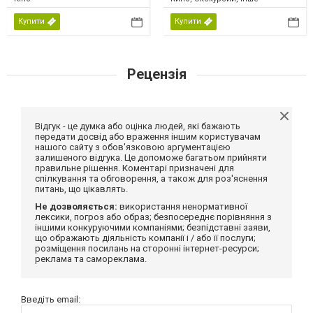
Купити
Купити
Рецензія
Відгук - це думка або оцінка людей, які бажають
передати досвід або враження іншим користувачам
нашого сайту з обов'язковою аргументацією
залишеного відгука. Це допоможе багатьом прийняти
правильне рішення. Коментарі призначені для
спілкування та обговорення, а також для роз'яснення
питань, що цікавлять.
Не дозволяється:
використання ненормативної
лексики, погроз або образ; безпосереднє порівняння з
іншими конкуруючими компаніями; безпідставні заяви,
що ображають діяльність компанії і / або її послуги;
розміщення посилань на сторонні інтернет-ресурси;
реклама та самореклама.
Введіть email: