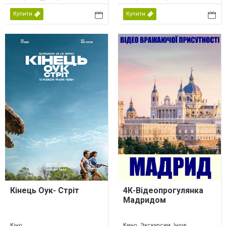
Купити
Купити
Кінець Оук- Стріт
4К-Відеопрогулянка
Мадридом
Кіно
Кино, Экскурсии, Інше