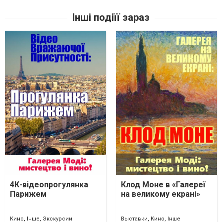
Інші подіїї зараз
4К-відеопрогулянка
Клод Моне в «Галереї
Парижем
на великому екрані»
Кино, Інше, Экскурсии
Выставки, Кино, Інше