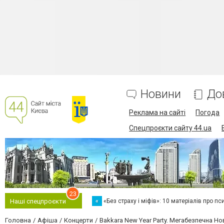
Новини
До
Реклама на сайті
Погода
Спецпроєкти сайту 44.ua
23
«
«Без страху і міфів»: 10 матеріалів про пс
Наші спецпроєкти
Головна
Афіша
Концерти
Bakkara New Year Party. Мегабезпечна Н