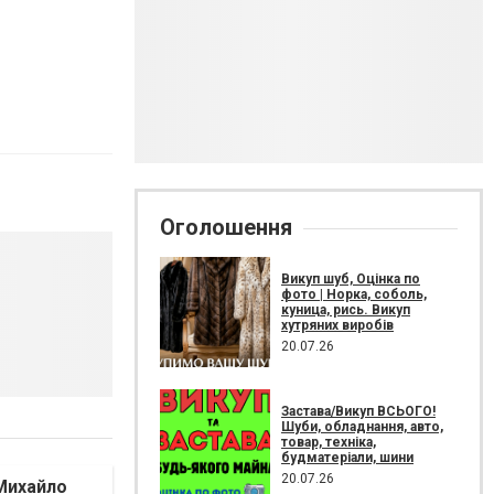
Оголошення
Викуп шуб, Оцінка по
фото | Норка, соболь,
куница, рись. Викуп
хутряних виробів
20.07.26
Застава/Викуп ВСЬОГО!
Шуби, обладнання, авто,
товар, техніка,
будматеріали, шини
20.07.26
Михайло