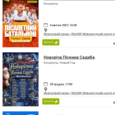
Концерты
4 квітня 2027, 16:00
Жовтневий палац, (МЦКМ) Міжнародний центр кул
Купити
Новоріча Пісенна Садиба
Концерты, Новый Год
20 грудня, 17:00
Жовтневий палац, (МЦКМ) Міжнародний центр кул
Купити