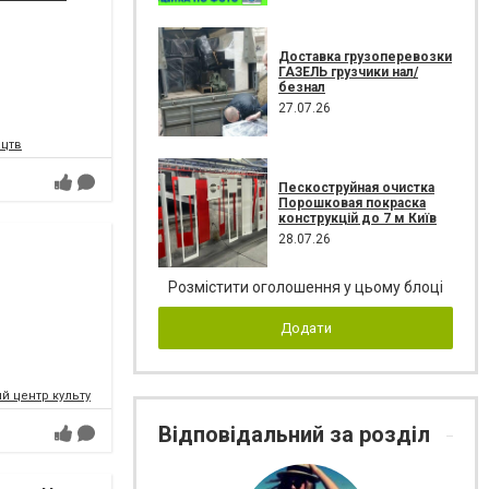
Доставка грузоперевозки
ГАЗЕЛЬ грузчики нал/
безнал
27.07.26
ецтв
Пескоструйная очистка
Порошковая покраска
конструкцій до 7 м Київ
28.07.26
Розмістити оголошення у цьому блоці
Додати
 центр культури і мистецтв Федерації профспілок України
Відповідальний за розділ