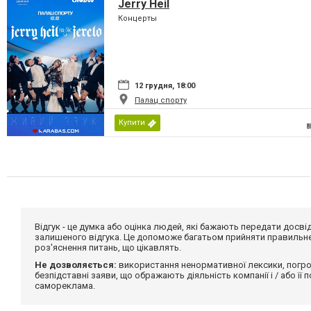
Jerry Heil
Концерты
12 грудня, 18:00
Палац спорту
Купити
Відгук - це думка або оцінка людей, які бажають передати дос
залишеного відгука. Це допоможе багатьом прийняти правильне 
роз'яснення питань, що цікавлять.
Не дозволяється:
використання ненормативної лексики, погро
безпідставні заяви, що ображають діяльність компанії і / або її
самореклама.