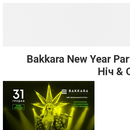
Bakkara New Year Pa
Ніч &