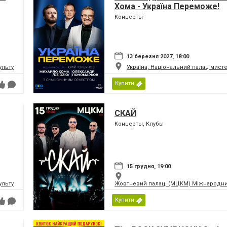
Хома - Україна Переможе!
Концерты
13 березня 2027, 18:00
ьтури і мистецтв Федерації профспілок України
Україна, Національний палац мист
Купити
СКАЙ
Концерты, Клубы
15 грудня, 19:00
ьтури і мистецтв Федерації профспілок України
Жовтневий палац, (МЦКМ) Міжнародний
Купити