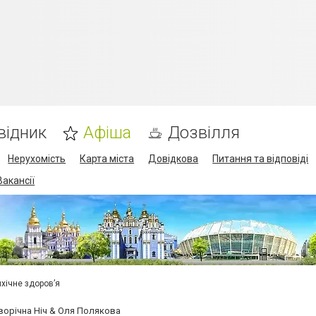
відник
Афіша
Дозвілля
Нерухомість
Карта міста
Довідкова
Питання та відповіді
Вакансії
ихічне здоров’я
оворічна Ніч & Оля Полякова