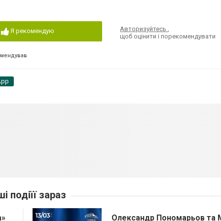
Авторизуйтесь
,
Я рекомендую
щоб оцінити і порекомендувати
омендував
App
ші подіїї зараз
а»
Олександр Пономарьов та 