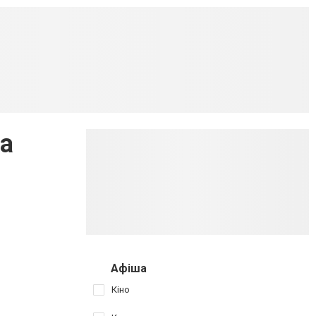
на
Афіша
Кіно