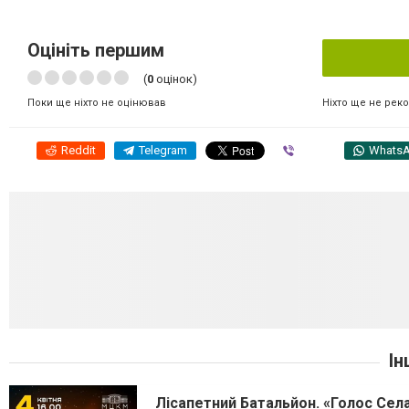
Оцініть першим
(
0
оцінок)
Ніхто ще не рек
Поки ще ніхто не оцінював
Reddit
Telegram
Viber
Whats
Ін
Лісапетний Батальйон. «Голос Сел