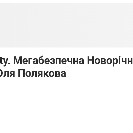
rty. Мегабезпечна Новоріч
 Оля Полякова