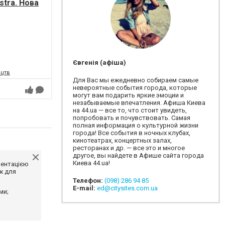
tra. Нова
Євгенія (афіша)
ецтв
Для Вас мы ежедневно собираем самые
невероятные события города, которые
могут вам подарить яркие эмоции и
незабываемые впечатления. Афиша Киева
на 44.ua — все то, что стоит увидеть,
попробовать и почувствовать. Самая
полная информация о культурной жизни
города! Все события в ночных клубах,
кинотеатрах, концертных залах,
ресторанах и др. — все это и многое
другое, вы найдете в Афише сайта города
Киева 44.ua!
ментацією
ж для
Телефон:
(098) 286 94 85
E-mail:
ed@citysites.com.ua
ми;