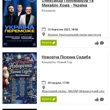
Олександр Пономарьов та
Михайло Хома - Україна
Переможе!
Концерты
13 березня 2027, 18:00
Україна, Національний палац мистецтв
Купити
Новоріча Пісенна Садиба
Концерты, Новый Год
20 грудня, 17:00
Жовтневий палац, (МЦКМ) Міжнародний центр кул
Купити