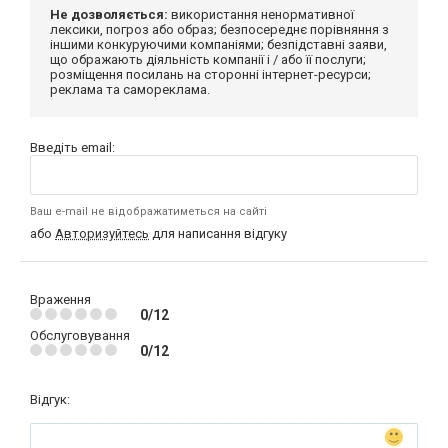
Не дозволяється:
використання ненормативної
лексики, погроз або образ; безпосереднє порівняння з
іншими конкуруючими компаніями; безпідставні заяви,
що ображають діяльність компанії і / або її послуги;
розміщення посилань на сторонні інтернет-ресурси;
реклама та самореклама.
Введіть email:
Ваш e-mail не відображатиметься на сайті
або
Авторизуйтесь
для написання відгуку
Враження
0/12
Обслуговування
0/12
Відгук: