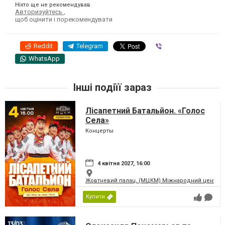
Ніхто ще не рекомендував
Авторизуйтесь
,
щоб оцінити і порекомендувати
Reddit
Telegram
Viber
WhatsApp
Інші подіїї зараз
Лісапетний Батальйон. «Голос
Села»
Концерты
4 квітня 2027, 16:00
Жовтневий палац, (МЦКМ) Міжнародний центр кул
Купити