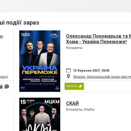
ші подіїї зараз
а»
Олександр Пономарьов та 
Хома - Україна Переможе!
Концерты
13 березня 2027, 18:00
ьтури і мистецтв Федерації профспілок України
Україна, Національний палац мист
Купити
СКАЙ
Концерты, Клубы