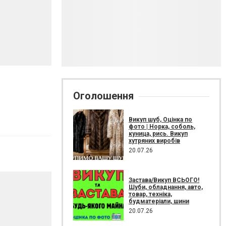
Оголошення
Викуп шуб, Оцінка по
фото | Норка, соболь,
куница, рись. Викуп
хутряних виробів
20.07.26
Застава/Викуп ВСЬОГО!
Шуби, обладнання, авто,
товар, техніка,
будматеріали, шини
20.07.26