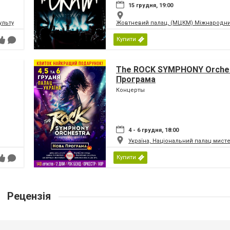
15 грудня, 19:00
ьтури і мистецтв Федерації профспілок України
Жовтневий палац, (МЦКМ) Міжнародний
Купити
The ROCK SYMPHONY Orches
Програма
Концерты
4 - 6 грудня, 18:00
Україна, Національний палац мист
Купити
Рецензія