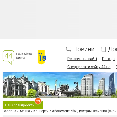
Новини
До
Реклама на сайті
Погода
Спецпроєкти сайту 44.ua
23
Наші спецпроєкти
Головна
Афіша
Концерти
Абонемент №6: Дмитрий Ткаченко (скри