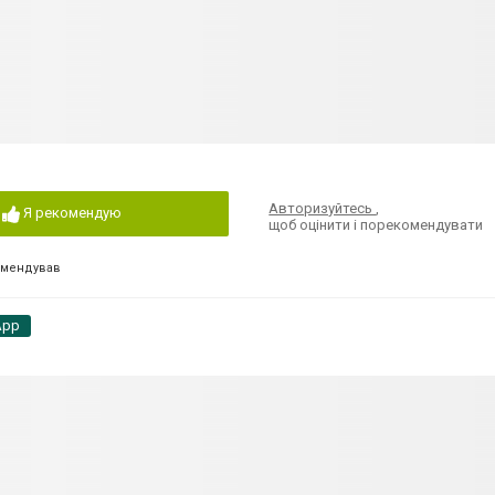
Авторизуйтесь
,
Я рекомендую
щоб оцінити і порекомендувати
омендував
App