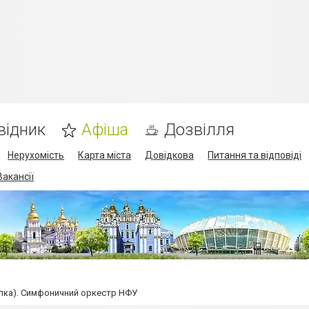
відник
Афіша
Дозвілля
Нерухомість
Карта міста
Довідкова
Питання та відповіді
Вакансії
пка). Симфоничний оркестр НФУ