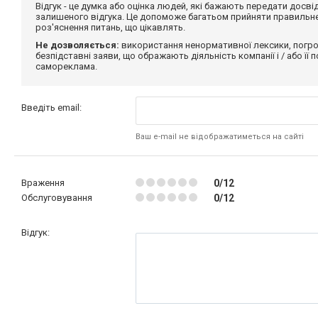
Відгук - це думка або оцінка людей, які бажають передати дос
залишеного відгука. Це допоможе багатьом прийняти правильне 
роз'яснення питань, що цікавлять.
Не дозволяється:
використання ненормативної лексики, погро
безпідставні заяви, що ображають діяльність компанії і / або її
самореклама.
Введіть email:
Ваш e-mail не відображатиметься на сайті
Враження
0/12
Обслуговування
0/12
Відгук: