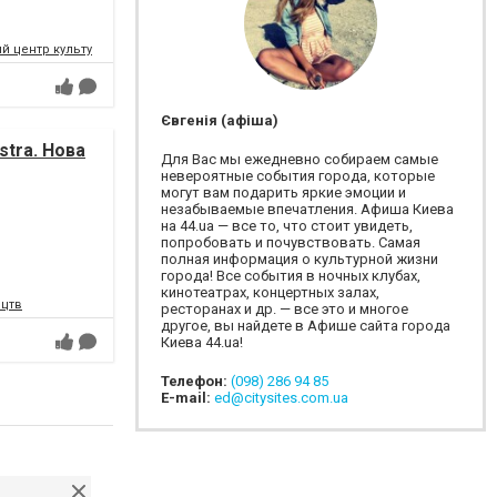
 центр культури і мистецтв Федерації профспілок України
Євгенія (афіша)
tra. Нова
Для Вас мы ежедневно собираем самые
невероятные события города, которые
могут вам подарить яркие эмоции и
незабываемые впечатления. Афиша Киева
на 44.ua — все то, что стоит увидеть,
попробовать и почувствовать. Самая
полная информация о культурной жизни
города! Все события в ночных клубах,
кинотеатрах, концертных залах,
ецтв
ресторанах и др. — все это и многое
другое, вы найдете в Афише сайта города
Киева 44.ua!
Телефон:
(098) 286 94 85
E-mail:
ed@citysites.com.ua