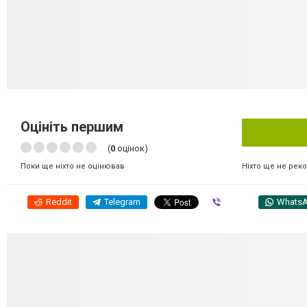
Оцініть першим
(
0
оцінок)
Ніхто ще не рек
Поки ще ніхто не оцінював
Reddit
Telegram
Viber
Whats