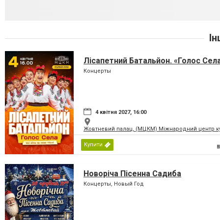
Ін
Лісапетний Батальйон. «Голос Сел
Концерты
4 квітня 2027, 16:00
Жовтневий палац, (МЦКМ) Міжнародний центр кул
Купити
Новоріча Пісенна Садиба
Концерты, Новый Год