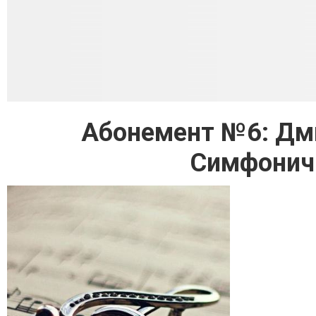
Абонемент №6: Дми
Симфонич