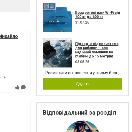
Бездротові ваги Wi-Fi від
100 кг до 600 кг
31.07.26
Михайло
Підводна відеосистема
для рибалки – ваш
надійний помічник на
глибині до 15 метрів!
03.08.26
Розмістити оголошення у цьому блоці
ецтв
Додати
Відповідальний за розділ