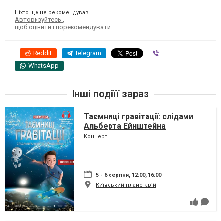
Ніхто ще не рекомендував
Авторизуйтесь
,
щоб оцінити і порекомендувати
Reddit
Telegram
Viber
WhatsApp
Інші подіїї зараз
Таємниці гравітації: слідами
Альберта Ейнштейна
Концерт
5 - 6 серпня, 12:00, 16:00
Київський планетарій