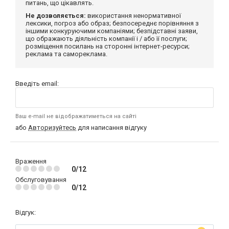
питань, що цікавлять.
Не дозволяється:
використання ненормативної
лексики, погроз або образ; безпосереднє порівняння з
іншими конкуруючими компаніями; безпідставні заяви,
що ображають діяльність компанії і / або її послуги;
розміщення посилань на сторонні інтернет-ресурси;
реклама та самореклама.
Введіть email:
Ваш e-mail не відображатиметься на сайті
або
Авторизуйтесь
для написання відгуку
Враження
0/12
Обслуговування
0/12
Відгук: