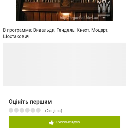
В
программе: Вивальди, Гендель, Кнехт, Моцарт,
Шостакович.
Оцініть першим
(
0
оцінок)
Я рекомендую