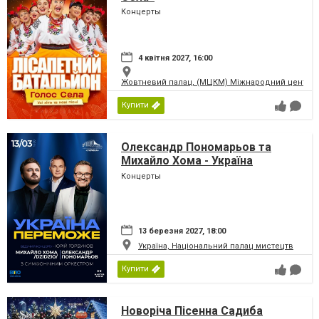
Концерты
4 квітня 2027, 16:00
Жовтневий палац, (МЦКМ) Міжнародний центр кул
Купити
Олександр Пономарьов та
Михайло Хома - Україна
Переможе!
Концерты
13 березня 2027, 18:00
Україна, Національний палац мистецтв
Купити
Новоріча Пісенна Садиба