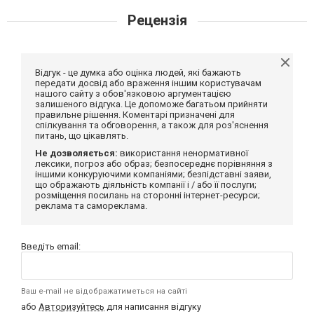
Рецензія
Відгук - це думка або оцінка людей, які бажають
передати досвід або враження іншим користувачам
нашого сайту з обов'язковою аргументацією
залишеного відгука. Це допоможе багатьом прийняти
правильне рішення. Коментарі призначені для
спілкування та обговорення, а також для роз'яснення
питань, що цікавлять.
Не дозволяється:
використання ненормативної
лексики, погроз або образ; безпосереднє порівняння з
іншими конкуруючими компаніями; безпідставні заяви,
що ображають діяльність компанії і / або її послуги;
розміщення посилань на сторонні інтернет-ресурси;
реклама та самореклама.
Введіть email:
Ваш e-mail не відображатиметься на сайті
або
Авторизуйтесь
для написання відгуку