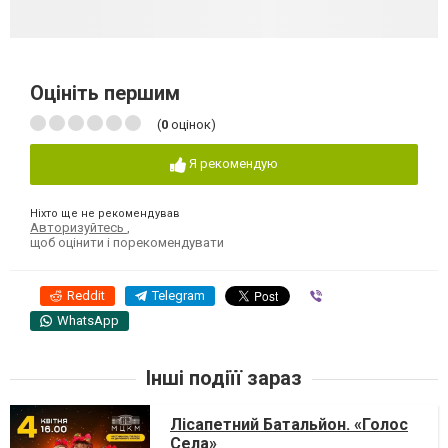
Оцініть першим
(
0
оцінок)
Я рекомендую
Ніхто ще не рекомендував
Авторизуйтесь
,
щоб оцінити і порекомендувати
Reddit
Telegram
Viber
WhatsApp
Інші подіїї зараз
Лісапетний Батальйон. «Голос
Села»