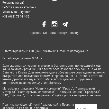
Реклама на сайті
Робота в нашій компанії
Франшиза "CitySites"
+38 (063) 734-84-32
Про нас
Контакти
Автори проєкту
З питань реклами: +38 (063) 734-84-32. E-mail:
reklama@44.ua
E-mail редакції:
news@44.ua
Допускається цитування матеріалів без отримання попередньої згоди
44.ua за умови розміщення в тексті обов'язкового посилання на 44.ua -
Сайт міста Києва. Для інтернет-видань обов'язкове розміщення прямого,
відкритого для пошукових систем гіперпосилання на цитовані статті не
нижче другого абзацу в тексті або в якості джерела. Порушення
виняткових прав переслідується Законом.
Матеріали з плашками "Новини компаній", "Промо", "Партнерський
матеріал", "Партнерський спецпроєкт", "Політичні новини", "Пресреліз",
"PR", "Офіційно", "Політична реклама" публікуються на правах реклами.
Політика конфіденційності
Правила сайту
Правила
класифайд
Редакційна політика