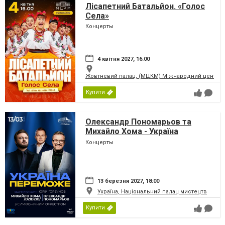
Лісапетний Батальйон. «Голос
Села»
Концерты
4 квітня 2027, 16:00
Жовтневий палац, (МЦКМ) Міжнародний центр кул
Купити
Олександр Пономарьов та
Михайло Хома - Україна
Переможе!
Концерты
13 березня 2027, 18:00
Україна, Національний палац мистецтв
Купити