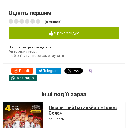
Оцініть першим
(
0
оцінок)
Я рекомендую
Ніхто ще не рекомендував
Авторизуйтесь
,
щоб оцінити і порекомендувати
Reddit
Telegram
Viber
WhatsApp
Інші подіїї зараз
Лісапетний Батальйон. «Голос
Села»
Концерты