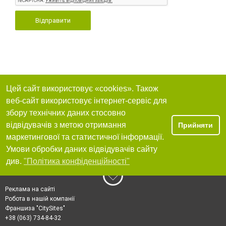
Відправити
Цей сайт використовує «cookies». Також
веб-сайт використовує інтернет-сервіс для
збору технічних даних стосовно
відвідувачів з метою отримання
Прийняти
маркетингової та статистичної інформації.
Умови обробки даних відвідувачів сайту
див.
"Політика конфіденційності"
Реклама на сайті
Робота в нашій компанії
Франшиза "CitySites"
+38 (063) 734-84-32