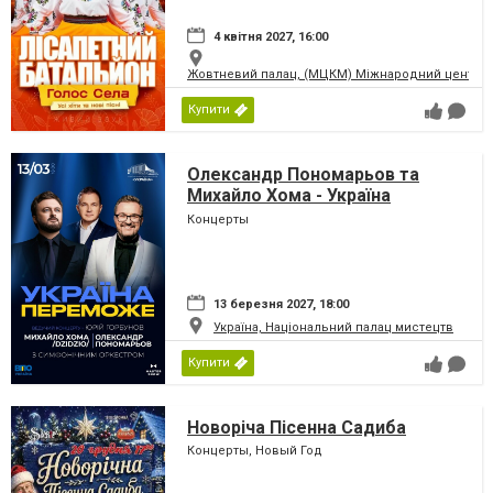
4 квітня 2027, 16:00
Жовтневий палац, (МЦКМ) Міжнародний центр кул
Купити
Олександр Пономарьов та
Михайло Хома - Україна
Переможе!
Концерты
13 березня 2027, 18:00
Україна, Національний палац мистецтв
Купити
Новоріча Пісенна Садиба
Концерты, Новый Год