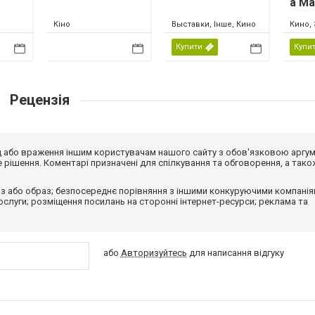
а М
Кіно
Выставки, Інше, Кино
Кино, 
Купити
Купи
Рецензія
від або враження іншим користувачам нашого сайту з обов'язковою аргу
рішення. Коментарі призначені для спілкування та обговорення, а тако
з або образ; безпосереднє порівняння з іншими конкуруючими компанія
 послуги; розміщення посилань на сторонні інтернет-ресурси; реклама та
або
Авторизуйтесь
для написання відгуку