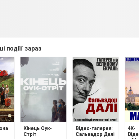
ші подіїї зараз
она
Кінець Оук-
Відео-галерея:
4К-
Стріт
Сальвадор Далі
Віде