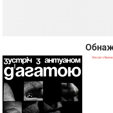
Обнаж
Вікові обмеж