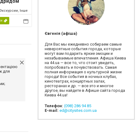
адридом
Экскурсии, Інше
ти
Євгенія (афіша)
Для Вас мы ежедневно собираем самые
невероятные события города, которые
могут вам подарить яркие эмоции и
незабываемые впечатления. Афиша Киева
на 44.ua — все то, что стоит увидеть,
ментацією
попробовать и почувствовать. Самая
ж для
полная информация о культурной жизни
города! Все события в ночных клубах,
кинотеатрах, концертных залах,
ми;
ресторанах и др. — все это и многое
другое, вы найдете в Афише сайта города
Киева 44.ua!
Телефон:
(098) 286 94 85
E-mail:
ed@citysites.com.ua