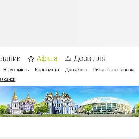
відник
Афіша
Дозвілля
Нерухомість
Карта міста
Довідкова
Питання та відповіді
Вакансії