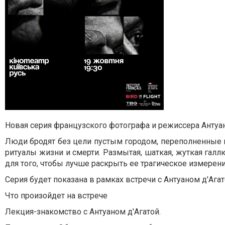
Новая серия французского фотографа и режиссера Антуан
Люди бродят без цели пустым городом, переполненные 
ритуалы жизни и смерти. Размытая, шаткая, жуткая галлю
для того, чтобы лучше раскрыть ее трагическое измерени
Серия будет показана в рамках встречи с Антуаном д'Агат
Что произойдет на встрече
Лекция-знакомство с Антуаном д'Агатой.