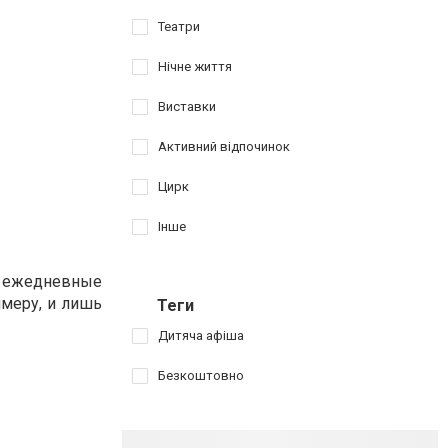
Театри
Нічне життя
Виставки
Активний відпочинок
Цирк
Інше
т ежедневные
имеру, и лишь
Теги
Дитяча афіша
Безкоштовно