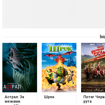
Ін
Астрал: За
Шрек
Потяг Черв
межами
рута