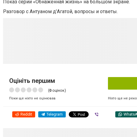
Показ серии «Обнаженная жизнь» на большом экране.
Разговор с Антуаном д'Агатой, вопросы и ответы.
Оцініть першим
(
0
оцінок)
Ніхто ще не рек
Поки ще ніхто не оцінював
Reddit
Telegram
Viber
Whats