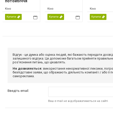
потойбіччя
Кіно
Кіно
Кіно
Купити
Купити
Купити
Відгук - це думка або оцінка людей, які бажають передати дос
залишеного відгука. Це допоможе багатьом прийняти правильне 
роз'яснення питань, що цікавлять.
Не дозволяється:
використання ненормативної лексики, погро
безпідставні заяви, що ображають діяльність компанії і / або її
самореклама.
Введіть email:
Ваш e-mail не відображатиметься на сайті