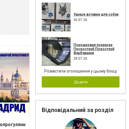
Ушные вставки для собак
30.07.26
Порошковая покраска
Пескоструй Піскоструй
Фарбування
28.07.26
Розмістити оголошення у цьому блоці
Додати
Відповідальний за розділ
опрогулянк