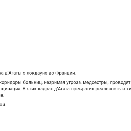
а д'Агаты о локдауне во Франции.
коридоры больниц, незримая угроза, медсестры, проводя
цинация. В этих кадрах д'Агата превратил реальность в х
е.
ой.