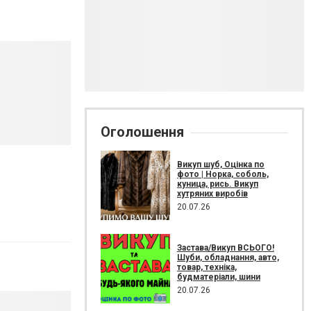
Оголошення
Викуп шуб, Оцінка по
фото | Норка, соболь,
куница, рись. Викуп
хутряних виробів
20.07.26
Застава/Викуп ВСЬОГО!
Шуби, обладнання, авто,
товар, техніка,
будматеріали, шини
20.07.26