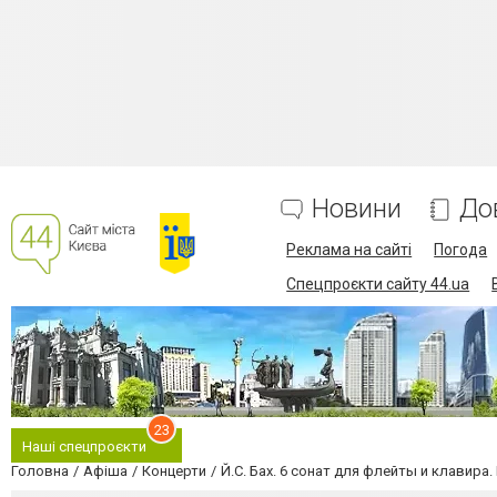
Новини
До
Реклама на сайті
Погода
Спецпроєкти сайту 44.ua
23
Наші спецпроєкти
Головна
Афіша
Концерти
Й.С. Бах. 6 сонат для флейты и клавира