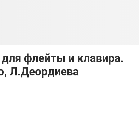
т для флейты и клавира.
, Л.Деордиева