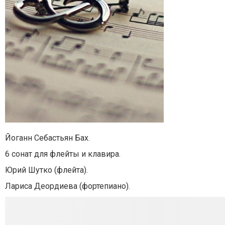
Йоганн Себастьян Бах.
6 сонат для флейты и клавира.
Юрий Шутко (флейта).
Лариса Деордиева (фортепиано).