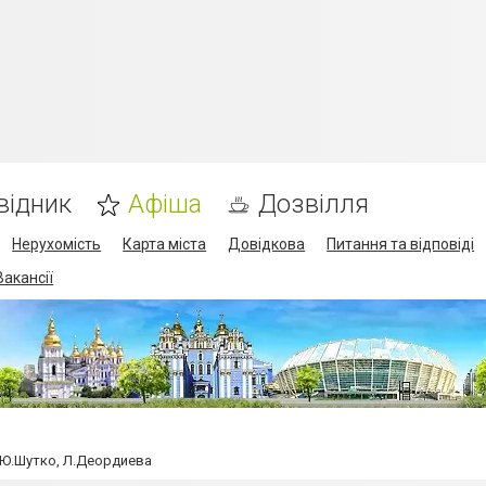
відник
Афіша
Дозвілля
Нерухомість
Карта міста
Довідкова
Питання та відповіді
Вакансії
. Ю.Шутко, Л.Деордиева