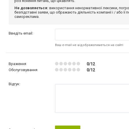
роз'яснення питань, що цікавлять.
Не дозволяється:
використання ненормативної лексики, погро
безпідставні заяви, що ображають діяльність компанії і / або її
самореклама.
Введіть email:
Ваш e-mail не відображатиметься на сайті
Враження
0/12
Обслуговування
0/12
Відгук: