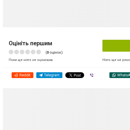
Оцініть першим
(
0
оцінок)
Ніхто ще не рек
Поки ще ніхто не оцінював
Reddit
Telegram
Viber
Whats