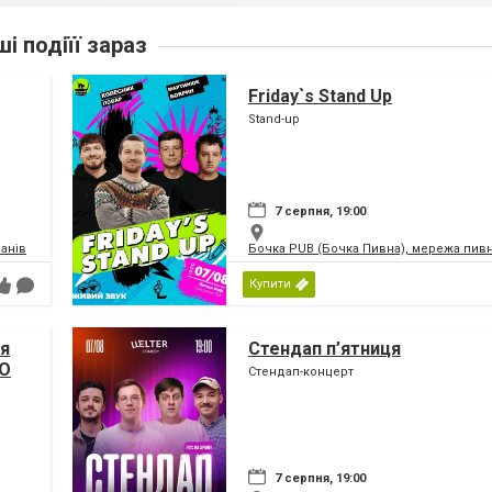
ші подіїї зараз
Friday`s Stand Up
Stand-up
7 серпня, 19:00
анів
Бочка PUB (Бочка Пивна), мережа пивн
Купити
чя
Стендап п’ятниця
SO
Стендап-концерт
7 серпня, 19:00