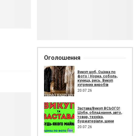
Оголошення
Викуп шуб, Оцінка по
фото | Норка, соболь,
куница, рись. Викуп
хутряних виробів
20.07.26
Застава/Викуп ВСЬОГО!
Шуби, обладнання, авто,
товар, техніка,
будматеріали, шини
20.07.26