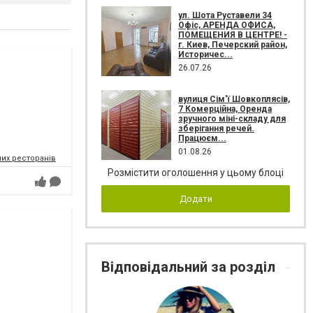
ул. Шота Руставели 34
Офіс, АРЕНДА ОФИСА,
ПОМЕЩЕНИЯ В ЦЕНТРЕ! -
г. Киев, Печерский район,
Историчес...
26.07.26
вулиця Сім'ї Шовкоплясів,
7 Комерційна, Оренда
зручного міні-складу для
зберігання речей.
Працюєм...
01.08.26
их ресторанів
Розмістити оголошення у цьому блоці
Додати
Відповідальний за розділ