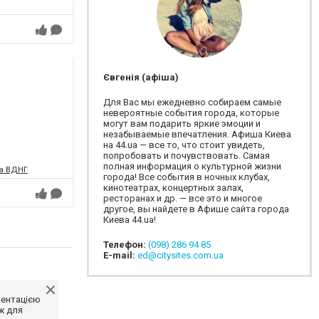
Євгенія (афіша)
Для Вас мы ежедневно собираем самые
невероятные события города, которые
могут вам подарить яркие эмоции и
незабываемые впечатления. Афиша Киева
на 44.ua — все то, что стоит увидеть,
попробовать и почувствовать. Самая
полная информация о культурной жизни
на ВДНГ
города! Все события в ночных клубах,
кинотеатрах, концертных залах,
ресторанах и др. — все это и многое
другое, вы найдете в Афише сайта города
Киева 44.ua!
Телефон:
(098) 286 94 85
E-mail:
ed@citysites.com.ua
ментацією
ж для