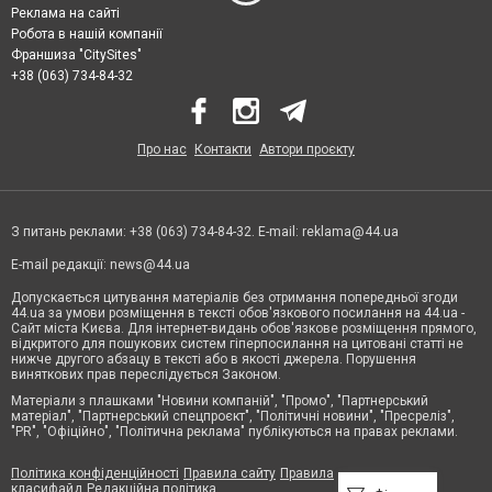
Реклама на сайті
Робота в нашій компанії
Франшиза "CitySites"
+38 (063) 734-84-32
Про нас
Контакти
Автори проєкту
З питань реклами: +38 (063) 734-84-32. E-mail:
reklama@44.ua
E-mail редакції:
news@44.ua
Допускається цитування матеріалів без отримання попередньої згоди
44.ua за умови розміщення в тексті обов'язкового посилання на 44.ua -
Сайт міста Києва. Для інтернет-видань обов'язкове розміщення прямого,
відкритого для пошукових систем гіперпосилання на цитовані статті не
нижче другого абзацу в тексті або в якості джерела. Порушення
виняткових прав переслідується Законом.
Матеріали з плашками "Новини компаній", "Промо", "Партнерський
матеріал", "Партнерський спецпроєкт", "Політичні новини", "Пресреліз",
"PR", "Офіційно", "Політична реклама" публікуються на правах реклами.
Політика конфіденційності
Правила сайту
Правила
класифайд
Редакційна політика