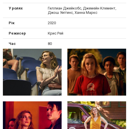
У ролях
Гиллиан Джейкобс, Джемейн Клемент,
Джош Уиггинс, Ханна Маркс
Рік
2020
Режисер
Крис Рей
Час
80