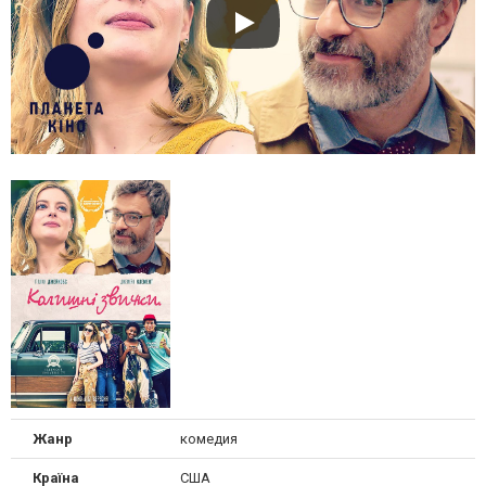
Жанр
комедия
Країна
США