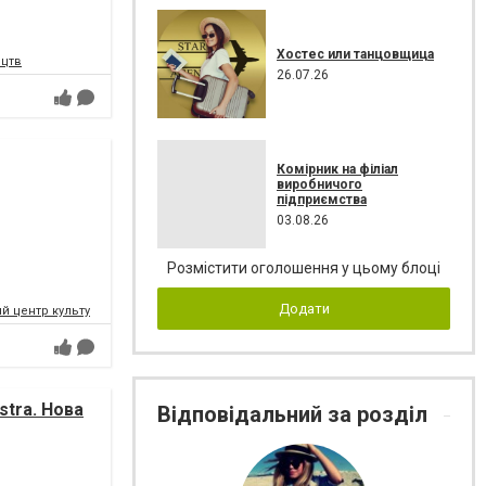
Хостес или танцовщица
ецтв
26.07.26
Комірник на філіал
виробничого
підприємства
03.08.26
Розмістити оголошення у цьому блоці
Додати
 центр культури і мистецтв Федерації профспілок України
tra. Нова
Відповідальний за розділ