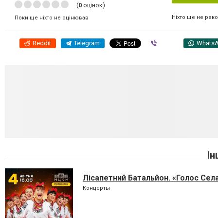
(
0
оцінок)
Ніхто ще не рек
Поки ще ніхто не оцінював
Reddit
Telegram
Viber
Whats
Ін
Лісапетний Батальйон. «Голос Сел
Концерты