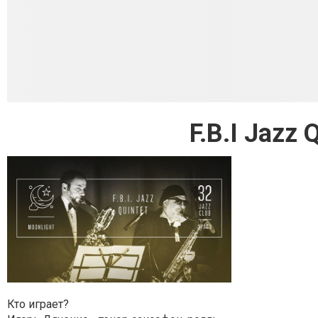
F.B.I Jazz 
Кто играет?