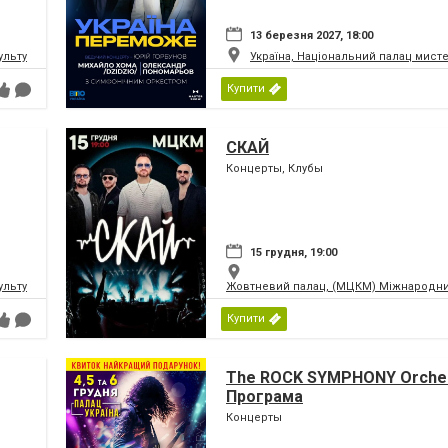
13 березня 2027, 18:00
ьтури і мистецтв Федерації профспілок України
Україна, Національний палац мист
Купити
СКАЙ
Концерты, Клубы
15 грудня, 19:00
ьтури і мистецтв Федерації профспілок України
Жовтневий палац, (МЦКМ) Міжнародний
Купити
The ROCK SYMPHONY Orches
Програма
Концерты