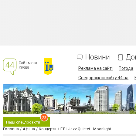
Новини
До
Реклама на сайті
Погода
Спецпроєкти сайту 44.ua
23
Наші спецпроєкти
Головна
Афіша
Концерти
F.B.I Jazz Quintet - Moonlight