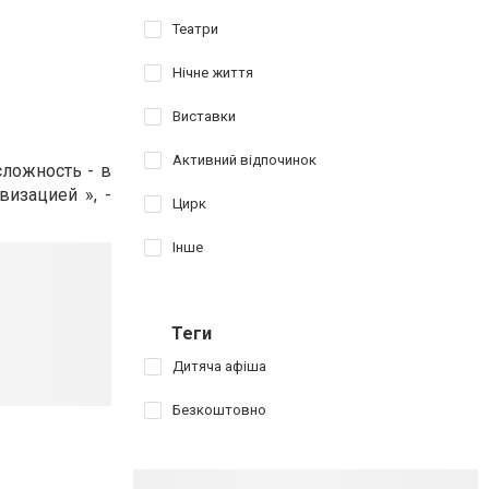
Театри
Нічне життя
Виставки
Активний відпочинок
сложность - в
изацией », -
Цирк
Інше
Теги
Дитяча афіша
Безкоштовно