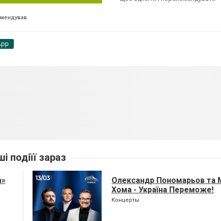
омендував
App
ші подіїї зараз
а»
Олександр Пономарьов та 
Хома - Україна Переможе!
Концерты