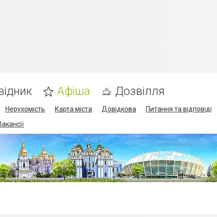
відник
Афіша
Дозвілля
Нерухомість
Карта міста
Довідкова
Питання та відповіді
Вакансії