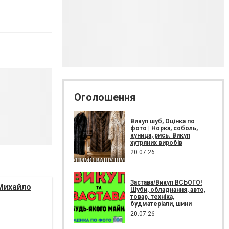
Оголошення
Викуп шуб, Оцінка по
фото | Норка, соболь,
куница, рись. Викуп
хутряних виробів
20.07.26
Застава/Викуп ВСЬОГО!
Михайло
Шуби, обладнання, авто,
товар, техніка,
будматеріали, шини
20.07.26