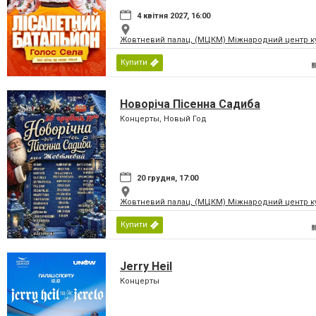
4 квітня 2027, 16:00
Жовтневий палац, (МЦКМ) Міжнародний центр кул
Купити
Новоріча Пісенна Садиба
Концерты, Новый Год
20 грудня, 17:00
Жовтневий палац, (МЦКМ) Міжнародний центр кул
Купити
Jerry Heil
Концерты