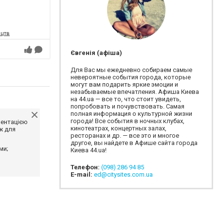
ецтв
Євгенія (афіша)
Для Вас мы ежедневно собираем самые
невероятные события города, которые
могут вам подарить яркие эмоции и
незабываемые впечатления. Афиша Киева
на 44.ua — все то, что стоит увидеть,
попробовать и почувствовать. Самая
полная информация о культурной жизни
города! Все события в ночных клубах,
ментацією
кинотеатрах, концертных залах,
ж для
ресторанах и др. — все это и многое
другое, вы найдете в Афише сайта города
ми;
Киева 44.ua!
Телефон:
(098) 286 94 85
E-mail:
ed@citysites.com.ua