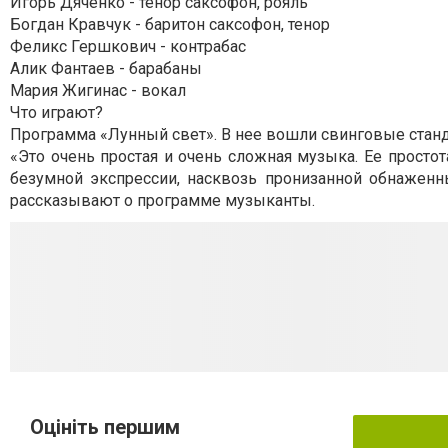
Игорь Дяченко - тенор саксофон, рояль
Богдан Кравчук - баритон саксофон, тенор
Феликс Гершкович - контрабас
Алик Фантаев - барабаны
Мария Жигинас - вокал
Что играют?
Программа «Лунный свет». В нее вошли свинговые станд
«Это очень простая и очень сложная музыка. Ее просто
безумной экспрессии, насквозь пронизанной обнажен
рассказывают о программе музыканты.
Оцініть першим