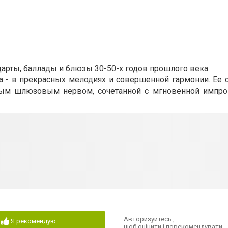
арты, баллады и блюзы 30-50-х годов прошлого века.
та - в прекрасных мелодиях и совершенной гармонии. Ее 
ным шлюзовым нервом, сочетанной с мгновенной импров
Авторизуйтесь
,
Я рекомендую
щоб оцінити і порекомендувати