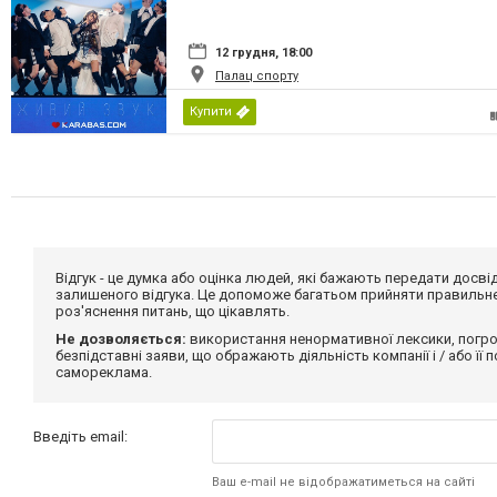
12 грудня, 18:00
Палац спорту
Купити
Відгук - це думка або оцінка людей, які бажають передати дос
залишеного відгука. Це допоможе багатьом прийняти правильне 
роз'яснення питань, що цікавлять.
Не дозволяється:
використання ненормативної лексики, погро
безпідставні заяви, що ображають діяльність компанії і / або її
самореклама.
Введіть email:
Ваш e-mail не відображатиметься на сайті