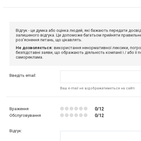
Відгук - це думка або оцінка людей, які бажають передати дос
залишеного відгука. Це допоможе багатьом прийняти правильне 
роз'яснення питань, що цікавлять.
Не дозволяється:
використання ненормативної лексики, погро
безпідставні заяви, що ображають діяльність компанії і / або її
самореклама.
Введіть email:
Ваш e-mail не відображатиметься на сайті
Враження
0/12
Обслуговування
0/12
Відгук: