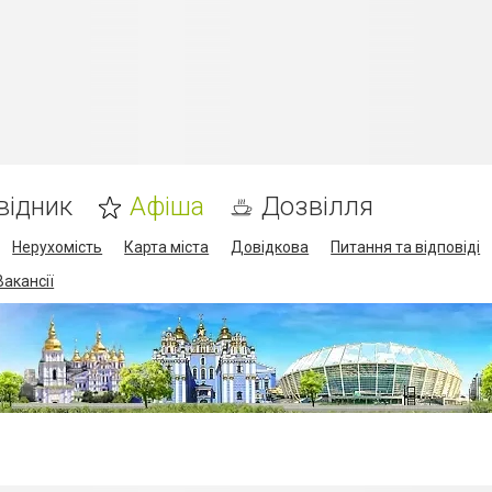
відник
Афіша
Дозвілля
Нерухомість
Карта міста
Довідкова
Питання та відповіді
Вакансії