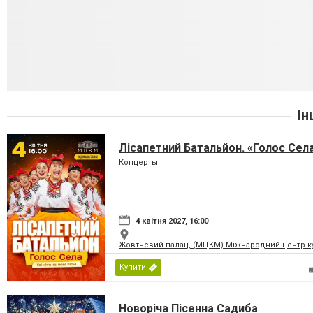
Ін
Лісапетний Батальйон. «Голос Сел
Концерты
4 квітня 2027, 16:00
Жовтневий палац, (МЦКМ) Міжнародний центр кул
Купити
Новоріча Пісенна Садиба