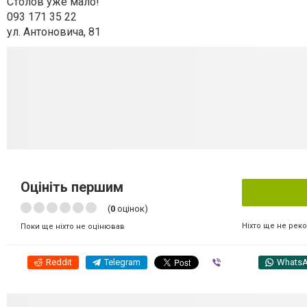
Столов уже мало!
093 171 35 22
ул. Антоновича, 81
Оцініть першим
(
0
оцінок)
Ніхто ще не рек
Поки ще ніхто не оцінював
Reddit
Telegram
Viber
Whats