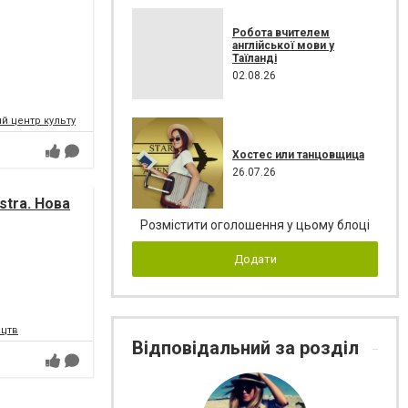
Робота вчителем
англійської мови у
Таїланді
02.08.26
 центр культури і мистецтв Федерації профспілок України
Хостес или танцовщица
26.07.26
tra. Нова
Розмістити оголошення у цьому блоці
Додати
ецтв
Відповідальний за розділ