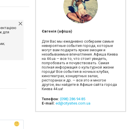
ментацією
Євгенія (афіша)
ж для
Для Вас мы ежедневно собираем самые
ми;
невероятные события города, которые
могут вам подарить яркие эмоции и
незабываемые впечатления. Афиша Киева
на 44.ua — все то, что стоит увидеть,
попробовать и почувствовать. Самая
полная информация о культурной жизни
города! Все события в ночных клубах,
кинотеатрах, концертных залах,
ресторанах и др. — все это и многое
другое, вы найдете в Афише сайта города
Киева 44.ua!
Телефон:
(098) 286 94 85
E-mail:
ed@citysites.com.ua