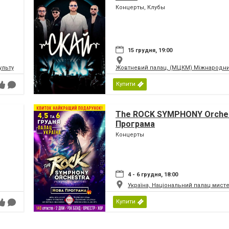
Концерты, Клубы
15 грудня, 19:00
ьтури і мистецтв Федерації профспілок України
Жовтневий палац, (МЦКМ) Міжнародний
Купити
The ROCK SYMPHONY Orches
Програма
Концерты
4 - 6 грудня, 18:00
Україна, Національний палац мист
Купити