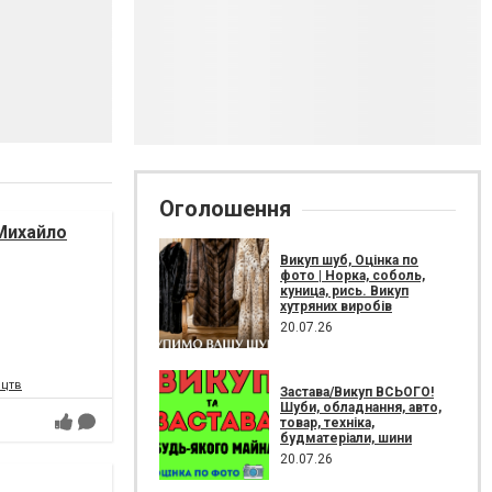
Оголошення
Михайло
Викуп шуб, Оцінка по
фото | Норка, соболь,
куница, рись. Викуп
хутряних виробів
20.07.26
ецтв
Застава/Викуп ВСЬОГО!
Шуби, обладнання, авто,
товар, техніка,
будматеріали, шини
20.07.26