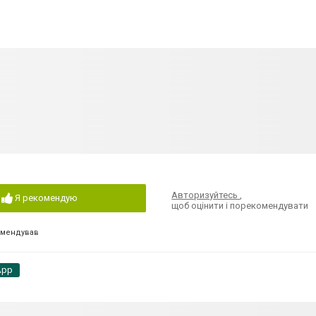
Авторизуйтесь
,
Я рекомендую
щоб оцінити і порекомендувати
омендував
App