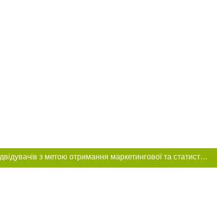
Цей сайт використовує «cookies». Також веб-сайт використовує інтернет-сервіс для збору технічних даних стосовно відвідувачів з метою отримання маркетингової та статистичної інформації. Умови обробки даних відвідувачів сайту див.