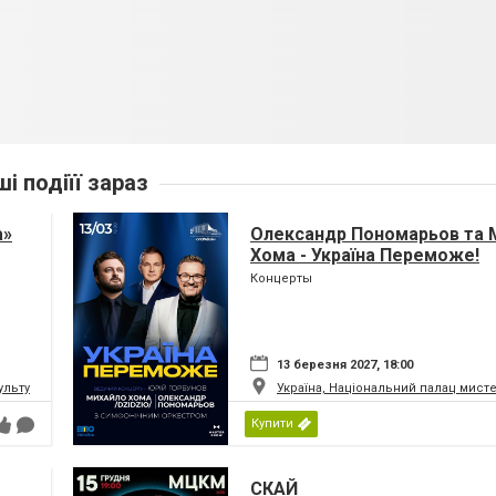
ші подіїї зараз
а»
Олександр Пономарьов та 
Хома - Україна Переможе!
Концерты
13 березня 2027, 18:00
ьтури і мистецтв Федерації профспілок України
Україна, Національний палац мист
Купити
СКАЙ