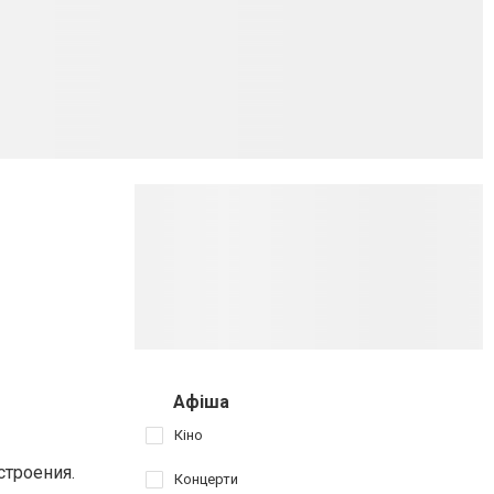
Афіша
Кіно
строения.
Концерти