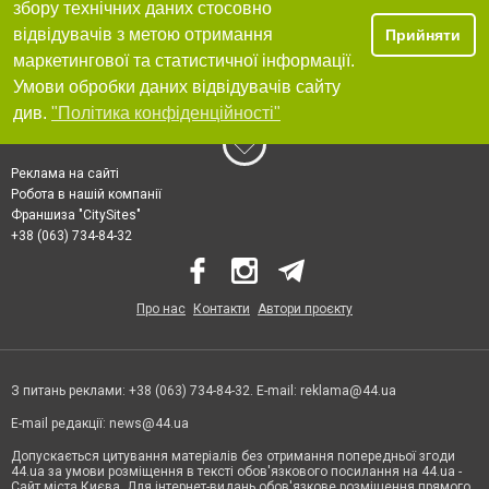
збору технічних даних стосовно
відвідувачів з метою отримання
Прийняти
маркетингової та статистичної інформації.
Умови обробки даних відвідувачів сайту
див.
"Політика конфіденційності"
Реклама на сайті
Робота в нашій компанії
Франшиза "CitySites"
+38 (063) 734-84-32
Про нас
Контакти
Автори проєкту
З питань реклами: +38 (063) 734-84-32. E-mail:
reklama@44.ua
E-mail редакції:
news@44.ua
Допускається цитування матеріалів без отримання попередньої згоди
44.ua за умови розміщення в тексті обов'язкового посилання на 44.ua -
Сайт міста Києва. Для інтернет-видань обов'язкове розміщення прямого,