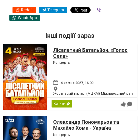
Reddit
Telegram
Viber
WhatsApp
Інші подіїї зараз
Лісапетний Батальйон. «Голос
Села»
Концерты
4 квітня 2027, 16:00
Жовтневий палац, (МЦКМ) Міжнародний центр кул
Купити
Олександр Пономарьов та
Михайло Хома - Україна
Переможе!
Концерты