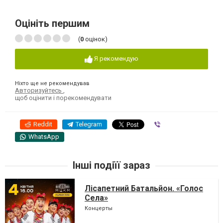
Оцініть першим
(
0
оцінок)
Я рекомендую
Ніхто ще не рекомендував
Авторизуйтесь
,
щоб оцінити і порекомендувати
Reddit
Telegram
Viber
WhatsApp
Інші подіїї зараз
Лісапетний Батальйон. «Голос
Села»
Концерты