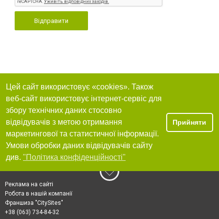
Відправити
Цей сайт використовує «cookies». Також
веб-сайт використовує інтернет-сервіс для
збору технічних даних стосовно
відвідувачів з метою отримання
Прийняти
маркетингової та статистичної інформації.
Умови обробки даних відвідувачів сайту
див.
"Політика конфіденційності"
Реклама на сайті
Робота в нашій компанії
Франшиза "CitySites"
+38 (063) 734-84-32