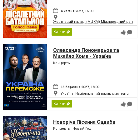
4 квітня 2027, 16:00
Жовтневий палац, (МЦКМ) Міжнародний центр кул
Купити
Олександр Пономарьов та
Михайло Хома - Україна
Переможе!
Концерты
13 березня 2027, 18:00
Україна, Національний палац мистецтв
Купити
Новоріча Пісенна Садиба
Концерты, Новый Год