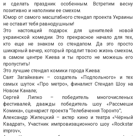
и сделать праздник особенным. Встретим весну
позитивно и наполним ее смехом.
Юмор от самого масштабного стендап проекта Украины
не оставит тебя равнодушным!
Это настоящий подарок для ценителей новой
украинской комедии. Это прекрасное начало для тех,
кто еще не знаком со стендапом. Да это просто
шикарный вечер, который продлит твою жизнь смехом,
в самом центре Киева и ты просто не можешь его
пропустить!
Это лучшие стендап комики города Киева:
Свят Загайкевич – создатель «Подпольного» и тех
самых шуток «Про метро», финалист Стендап Шоу на
Новом Канале;
Сергей Липко – победитель многочисленых
фестивалей, дважды победитель шоу «Рассмеши
Комика», сценарист проекта “Телебачення Торонто”;
Александр Жипецкий – актер кино и театра «Чёрный
Квадрат», Участник импровизационного шоу «Rockstar
improv»;