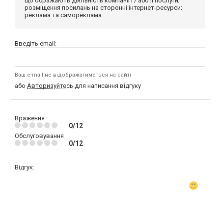
що ображають діяльність компанії і / або її послуги;
розміщення посилань на сторонні інтернет-ресурси;
реклама та самореклама.
Введіть email:
Ваш e-mail не відображатиметься на сайті
або
Авторизуйтесь
для написання відгуку
Враження
0/12
Обслуговування
0/12
Відгук: