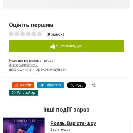
Оцініть першим
(
0
оцінок)
Я рекомендую
Ніхто ще не рекомендував
Авторизуйтесь
,
щоб оцінити і порекомендувати
Reddit
Telegram
Viber
WhatsApp
Інші подіїї зараз
Рояль. Вар’єте-шоу
Вар’єте-шоу