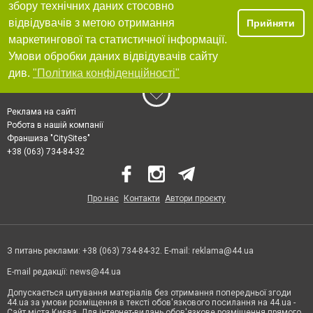
збору технічних даних стосовно
відвідувачів з метою отримання
Прийняти
маркетингової та статистичної інформації.
Умови обробки даних відвідувачів сайту
див.
"Політика конфіденційності"
Реклама на сайті
Робота в нашій компанії
Франшиза "CitySites"
+38 (063) 734-84-32
Про нас
Контакти
Автори проєкту
З питань реклами: +38 (063) 734-84-32. E-mail:
reklama@44.ua
E-mail редакції:
news@44.ua
Допускається цитування матеріалів без отримання попередньої згоди
44.ua за умови розміщення в тексті обов'язкового посилання на 44.ua -
Сайт міста Києва. Для інтернет-видань обов'язкове розміщення прямого,