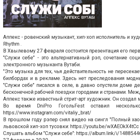
Аппекс - ровенский музыкант, хип-хоп исполнитель и худ
Rhythm .
В Хвылевому 27 февраля состоится презентация его перв
"Служи себе" - это альтернативный рэп, сочетание со
электронного музыканта Вутаби.
"Это музыка для тех, чья действительность не пересека
билбордах и в рекламе. Здесь нет преследования мод
"Служи себе" писался в селе, в давно опустели доме 
бесконечной рабочей поездки городами и странами. Межд
Аппекс также известный стрит-арт художник. Он создал му
Во время DniPro ГогольFest оставил нескольк
https://www.instagram.com/vitaliy_brat/
В прошлом году рэпер снял видео на сингл "Полный хао
львовской хип-хоп тусовки: https://youtu.be/wXAEOkX4tCc
Слушать альбом "Служи себе": https://album.link/i/148854