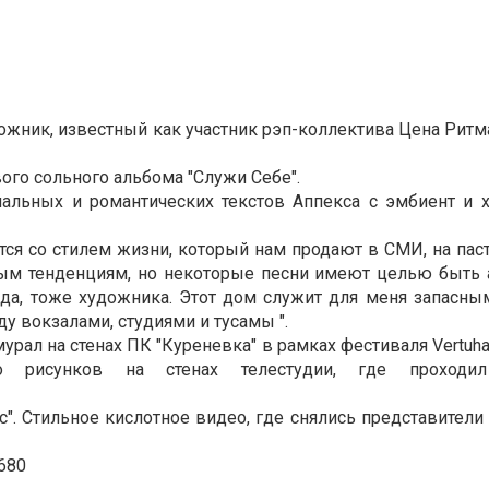
ожник, известный как участник рэп-коллектива Цена Ритма 
ого сольного альбома "Служи Себе".
циальных и романтических текстов Аппекса с эмбиент и 
ется со стилем жизни, который нам продают в СМИ, на па
ным тенденциям, но некоторые песни имеют целью быть 
деда, тоже художника. Этот дом служит для меня запасн
у вокзалами, студиями и тусамы ".
рал на стенах ПК "Куреневка" в рамках фестиваля Vertuha A
о рисунков на стенах телестудии, где проходил
с". Стильное кислотное видео, где снялись представител
4680