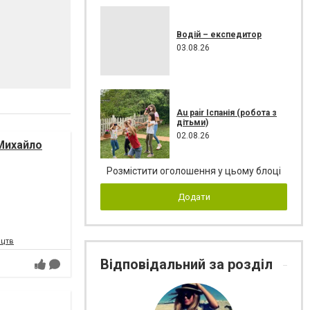
Водій – експедитор
03.08.26
Au pair Іспанія (робота з
дітьми)
02.08.26
Михайло
Розмістити оголошення у цьому блоці
Додати
ецтв
Відповідальний за розділ