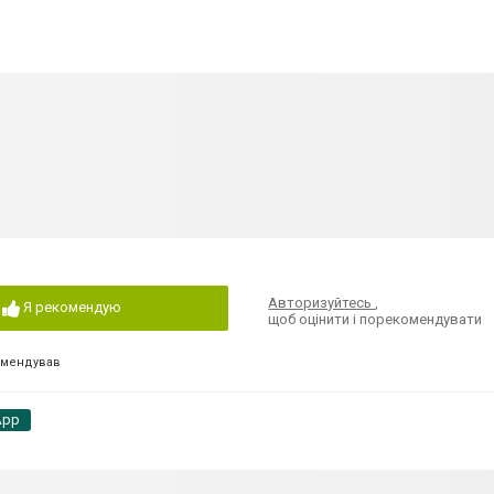
Авторизуйтесь
,
Я рекомендую
щоб оцінити і порекомендувати
омендував
App