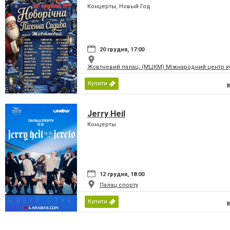
Концерты, Новый Год
20 грудня, 17:00
Жовтневий палац, (МЦКМ) Міжнародний центр кул
Купити
Jerry Heil
Концерты
12 грудня, 18:00
Палац спорту
Купити