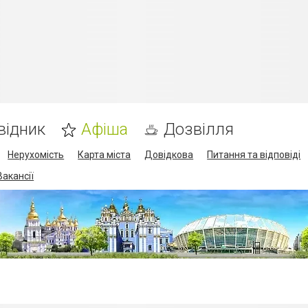
відник
Афіша
Дозвілля
Нерухомість
Карта міста
Довідкова
Питання та відповіді
Вакансії