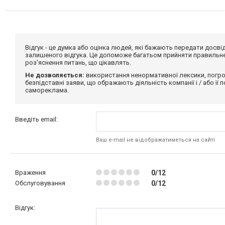
Відгук - це думка або оцінка людей, які бажають передати дос
залишеного відгука. Це допоможе багатьом прийняти правильне 
роз'яснення питань, що цікавлять.
Не дозволяється:
використання ненормативної лексики, погро
безпідставні заяви, що ображають діяльність компанії і / або її
самореклама.
Введіть email:
Ваш e-mail не відображатиметься на сайті
Враження
0/12
Обслуговування
0/12
Відгук: