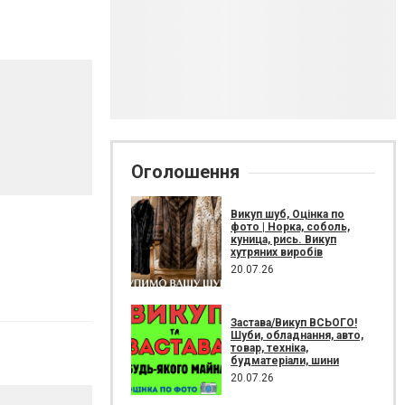
Оголошення
Викуп шуб, Оцінка по
фото | Норка, соболь,
куница, рись. Викуп
хутряних виробів
20.07.26
Застава/Викуп ВСЬОГО!
Шуби, обладнання, авто,
товар, техніка,
будматеріали, шини
20.07.26