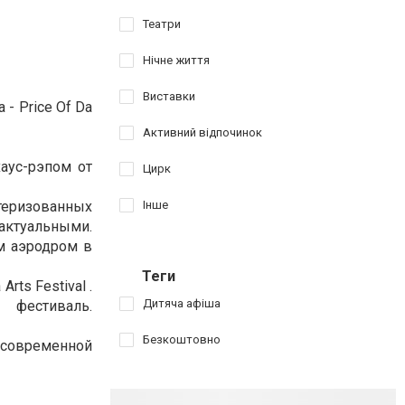
Театри
Нічне життя
Виставки
- Price Of Da
Активний відпочинок
хаус-рэпом от
Цирк
стеризованных
Інше
актуальными.
ым аэродром в
Теги
rts Festival .
Дитяча афіша
 фестиваль.
Безкоштовно
и современной