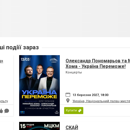
ші подіїї зараз
а»
Олександр Пономарьов та 
Хома - Україна Переможе!
Концерты
13 березня 2027, 18:00
ьтури і мистецтв Федерації профспілок України
Україна, Національний палац мист
Купити
СКАЙ