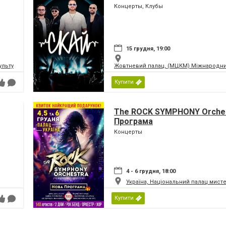
Концерты, Клубы
15 грудня, 19:00
ьтури і мистецтв Федерації профспілок України
Жовтневий палац, (МЦКМ) Міжнародний
Купити
The ROCK SYMPHONY Orches
Програма
Концерты
4 - 6 грудня, 18:00
Україна, Національний палац мист
Купити