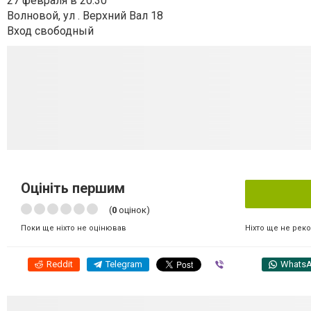
27 февраля в 20:30
Волновой, ул . Верхний Вал 18
Вход свободный
Оцініть першим
(
0
оцінок)
Ніхто ще не рек
Поки ще ніхто не оцінював
Reddit
Telegram
Viber
Whats