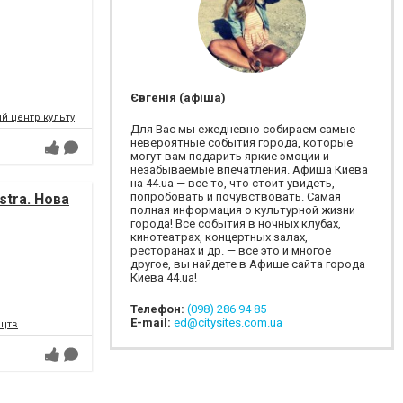
Євгенія (афіша)
 центр культури і мистецтв Федерації профспілок України
Для Вас мы ежедневно собираем самые
невероятные события города, которые
могут вам подарить яркие эмоции и
незабываемые впечатления. Афиша Киева
на 44.ua — все то, что стоит увидеть,
попробовать и почувствовать. Самая
tra. Нова
полная информация о культурной жизни
города! Все события в ночных клубах,
кинотеатрах, концертных залах,
ресторанах и др. — все это и многое
другое, вы найдете в Афише сайта города
Киева 44.ua!
Телефон:
(098) 286 94 85
E-mail:
ed@citysites.com.ua
ецтв