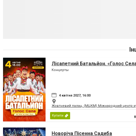
Ін
Лісапетний Батальйон. «Голос Сел
Концерты
4 квітня 2027, 16:00
Жовтневий палац, (МЦКМ) Міжнародний центр кул
Купити
Новоріча Пісенна Садиба