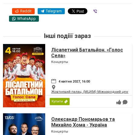
Reddit
Telegram
Viber
WhatsApp
Інші подіїї зараз
Лісапетний Батальйон. «Голос
Села»
Концерты
4 квітня 2027, 16:00
Жовтневий палац, (МЦКМ) Міжнародний центр кул
Купити
Олександр Пономарьов та
Михайло Хома - Україна
Переможе!
Концерты