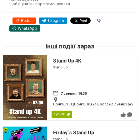
щоб оцінити і порекомендувати
Reddit
Telegram
Viber
WhatsApp
Інші подіїї зараз
Stand Up 4K
Stand-up
7 серпня, 18:30
Бочка PUB (Бочка Пивна), мережа пивних рестор
Купити
Friday`s Stand Up
Stand-up