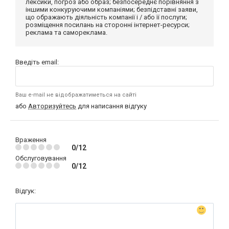
лексики, погроз або образ; безпосереднє порівняння з
іншими конкуруючими компаніями; безпідставні заяви,
що ображають діяльність компанії і / або її послуги;
розміщення посилань на сторонні інтернет-ресурси;
реклама та самореклама.
Введіть email:
Ваш e-mail не відображатиметься на сайті
або
Авторизуйтесь
для написання відгуку
Враження
0/12
Обслуговування
0/12
Відгук: