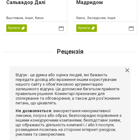
Сальвадор Далі
Мадридом
Выставки, Інше, Кино
Кино, Экскурсии, Інше
Купити
Купити
Рецензія
Відгук - це думка або оцінка людей, які бажають
передати досвід або враження іншим користувачам
нашого сайту з обов'язковою аргументацією
залишеного відгука. Це допоможе багатьом прийняти
правильне рішення. Коментарі призначені для
спілкування та обговорення, а також для роз'яснення
питань, що цікавлять.
Не дозволяється:
використання ненормативної
лексики, погроз або образ; безпосереднє порівняння з
іншими конкуруючими компаніями; безпідставні заяви,
що ображають діяльність компанії і / або її послуги;
розміщення посилань на сторонні інтернет-ресурси;
реклама та самореклама.