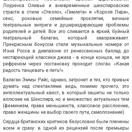
Лоуренса Оливье и вневременные шекспировские
страсти в стиле «Отелло», «Гамлета» и «Короля Лира»,
секс, роковые семейные проклятия, вечные
театральные интриги и душераздирающие проблемы
родителей и детей. Все это сливается в яркий, буйный
театральный балаган, который завораживает.
Прекрасным бонусом стали музыкальные номера от
Иэна Росса в диапазоне от ренессансных баллад до
нестареющей классики джаза - в конце концов, не зря
рефреном через постановку проходит слоган: «Какая
радость танцевать и петь!».
Балаган Эммы Райс, однако, затронет и тех, кто привык
думать над спектаклями: ведь, помимо прочего, это
интеллектуальный квест, в который зашиты не только
аллюзии на Шекспира, но и множество актуальных тем
(феминизм, права меньшинств, классовое расслоение,
право женщины на выбор своего пути, самопознание).
Сердца британских критиков безусловно были пленены
всем и сразу: в одной из рецензий после премьеры