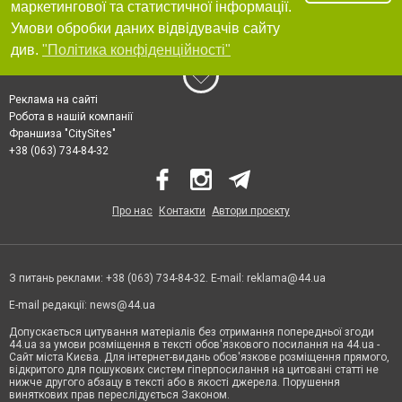
маркетингової та статистичної інформації.
Умови обробки даних відвідувачів сайту
див.
"Політика конфіденційності"
Реклама на сайті
Робота в нашій компанії
Франшиза "CitySites"
+38 (063) 734-84-32
Про нас
Контакти
Автори проєкту
З питань реклами: +38 (063) 734-84-32. E-mail:
reklama@44.ua
E-mail редакції:
news@44.ua
Допускається цитування матеріалів без отримання попередньої згоди
44.ua за умови розміщення в тексті обов'язкового посилання на 44.ua -
Сайт міста Києва. Для інтернет-видань обов'язкове розміщення прямого,
відкритого для пошукових систем гіперпосилання на цитовані статті не
нижче другого абзацу в тексті або в якості джерела. Порушення
виняткових прав переслідується Законом.