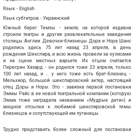
Язык - English
Язык субтитров - Украинский
Южный берег Темзы - земля, на которой издавна
строили театры и другие развлекательные заведения
столицы Англии. Девочки-близнецы Дора и Нора Шанс
родились здесь 75 лет назад 23 апреля, в день
рождения Шекспира, и всю жизнь провели за кулисами
и на сцене местных варьете. Их отцом считается
Перегрин Хазард - он родился тоже 23 апреля, только
100 лет назад, и ... у него тоже есть брат-близнец -
Мельхиор, большой шекспировский актер, настоящий
отец Доры и Норы. Это - завязка первой постановки
Эммы Райс в ее новой театральной компании (которую
Эмма тоже наградила названием «Мудрые дети») и
мощное отсылки к любимой шекспировской темы
близнецов и сопутствующей им путаницы.
Трудно представить более сложный для постановки