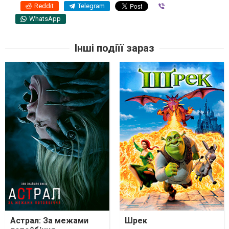
Reddit
Telegram
Viber
WhatsApp
Інші подіїї зараз
Астрал: За межами
Шрек