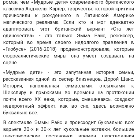
роман, чем «Мудрые дети» современного британского
классика Анджелы Картер, творчество которой критики
причислили к рожденного в Латинской Америке
магического реализма. Если кто и мог адекватно
адаптировать этот британский вариант «Ста лет
одиночества» - это только Эмма Райс, режиссер,
который во время своего недолгого правления в
«Глобусе» (2016-2018) продемонстрировала, которые
сюрреалистические миры она умеет создавать на
сцене.
«Мудрые дети» - это запутанная история семьи,
рассказанная одной из сестер близнецов, Дорой Шанс.
История, наполненная символами, отсылками к
Шекспиру и прыжками во времени на протяжении
почти всего XX века, которые, смешиваясь, создают
невероятный эффект: как во сне, здесь возможно
буквально все.
В спектакле Эммы Райс и происходит буквально все:
варьете 20-х и 30-х лет кукольные вставки, большие
шекспировские постановки времен царствования