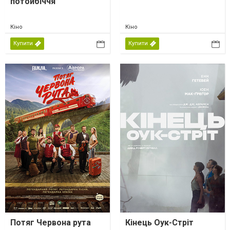
потойбіччя
Кіно
Кіно
Купити
Купити
Потяг Червона рута
Кінець Оук-Стріт