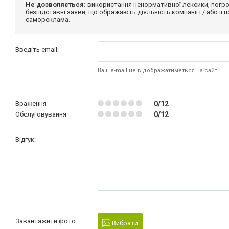
Не дозволяється:
використання ненормативної лексики, погро
безпідставні заяви, що ображають діяльність компанії і / або її
самореклама.
Введіть email:
Ваш e-mail не відображатиметься на сайті
Враження
0/12
Обслуговування
0/12
Відгук:
Завантажити фото:
Вибрати