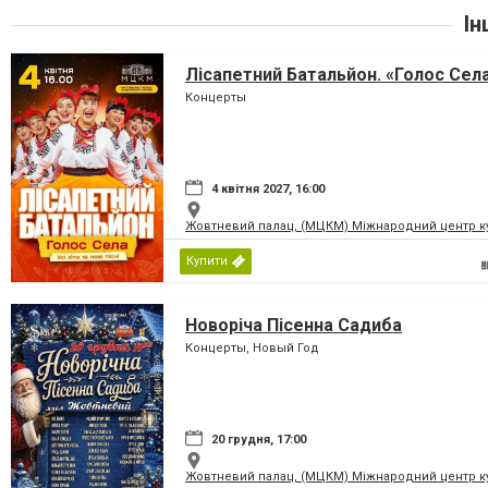
Ін
Лісапетний Батальйон. «Голос Сел
Концерты
4 квітня 2027, 16:00
Жовтневий палац, (МЦКМ) Міжнародний центр кул
Купити
Новоріча Пісенна Садиба
Концерты, Новый Год
20 грудня, 17:00
Жовтневий палац, (МЦКМ) Міжнародний центр кул