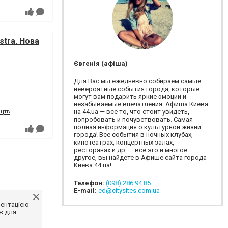
tra. Нова
Євгенія (афіша)
Для Вас мы ежедневно собираем самые
невероятные события города, которые
могут вам подарить яркие эмоции и
незабываемые впечатления. Афиша Киева
на 44.ua — все то, что стоит увидеть,
ецтв
попробовать и почувствовать. Самая
полная информация о культурной жизни
города! Все события в ночных клубах,
кинотеатрах, концертных залах,
ресторанах и др. — все это и многое
другое, вы найдете в Афише сайта города
Киева 44.ua!
Телефон:
(098) 286 94 85
E-mail:
ed@citysites.com.ua
ментацією
ж для