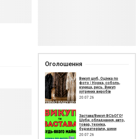
Оголошення
Викуп шуб, Оцінка по
фото | Норка, соболь,
куница, рись. Викуп
хутряних виробів
20.07.26
Застава/Викуп ВСЬОГО!
Шуби, обладнання, авто,
товар, техніка,
будматеріали, шини
20.07.26