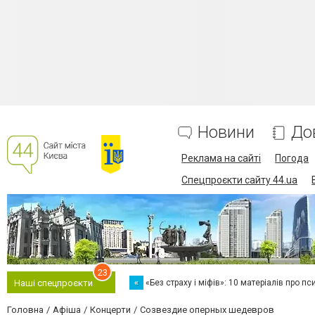
Новини
До
Реклама на сайті
Погода
Спецпроєкти сайту 44.ua
23
«
«Без страху і міфів»: 10 матеріалів про пс
Наші спецпроєкти
Головна
Афіша
Концерти
Созвездие оперных шедевров