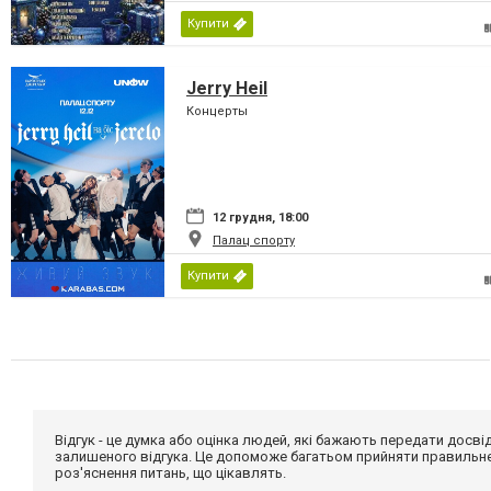
Купити
Jerry Heil
Концерты
12 грудня, 18:00
Палац спорту
Купити
Відгук - це думка або оцінка людей, які бажають передати дос
залишеного відгука. Це допоможе багатьом прийняти правильне 
роз'яснення питань, що цікавлять.