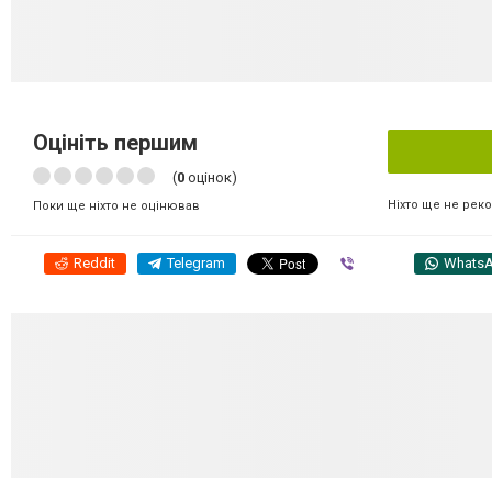
Оцініть першим
(
0
оцінок)
Ніхто ще не рек
Поки ще ніхто не оцінював
Reddit
Telegram
Viber
Whats