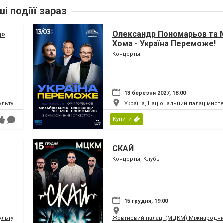
ші подіїї зараз
а»
Олександр Пономарьов та 
Хома - Україна Переможе!
Концерты
13 березня 2027, 18:00
ьтури і мистецтв Федерації профспілок України
Україна, Національний палац мист
Купити
СКАЙ
Концерты, Клубы
15 грудня, 19:00
ьтури і мистецтв Федерації профспілок України
Жовтневий палац, (МЦКМ) Міжнародний