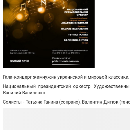
Гала-концерт жемчужин украинской и мировой классики.
Национальный президентский оркестр. Художественны
Василий Василенко.
Солисты - Татьяна Ганина (сопрано), Валентин Дитюк (тено