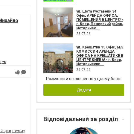
ул. Шота Руставели 34
Офіс, АРЕНДА ОФИСА,
ПОМЕЩЕНИЯ В ЦЕНТРЕ! -
Михайло
г. Киев, Печерский район,
Историчес...
26.07.26
ул. Крещатик 15 Офіс, БЕЗ
КОМИССИИ АРЕНДА
ОФИСА НА КРЕЩАТИКЕ В
ЦЕНТРЕ КИЕВА! - г. Киев,
ецтв
Исторически...
26.07.26
Розмістити оголошення у цьому блоці
Додати
Відповідальний за розділ
 центр культури і мистецтв Федерації профспілок України