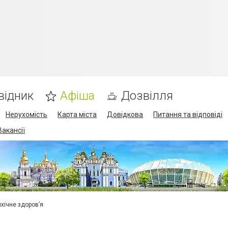
відник
Афіша
Дозвілля
Нерухомість
Карта міста
Довідкова
Питання та відповіді
Вакансії
ихічне здоров’я